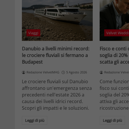
Viaggi
Velvet Weddi
Danubio a livelli minimi record:
Fisco e conti 
le crociere fluviali si fermano a
soglia di 20%
Budapest
scatta gli ac
Redazione VelvetMAG
5 Agosto 2026
Redazione Velv
Le crociere fluviali sul Danubio
Come funziona
affrontano un'emergenza senza
fisco sui cont
precedenti nell'estate 2026 a
soglia del 20
causa dei livelli idrici record.
attiva gli acc
Scopri gli impatti e le soluzioni.
ricostruzione
Leggi di più
Leggi di più