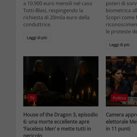
a 10.900 euro mensili nel caso
poteri di sor
Totti-Blasi, respingendo la
biometrica all
richiesta di 20mila euro della
Scopri come f
conduttrice.
riconosciment
le proteste d
Leggi di più
Leggi di più
TV
Politica
House of the Dragon 3, episodio
Camera appro
6: una morte eccellente apre
elettorale Me
‘Faceless Men’ e mette tutti in
in 11 punti
pericolo