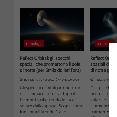
Tecnologia
Tecnologia
Reflect Orbital: gli specchi
Reflect Orbita
spaziali che promettono il sole
spaziali che 
di notte (per 5mila dollari l’ora)
di notte (per 
Redazione VelvetMAG
4 Agosto 2026
Redazione Velv
Gli specchi orbitali promettono
Gli specchi or
di illuminare la Terra dopo il
promettono di
tramonto riflettendo la luce
solare dallo 
solare dallo spazio. Scopri come
illuminare la 
funziona Eärendil-1 e le
tramonto. Sc