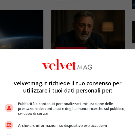
Esclusiva Velvet
l: gli specchi
Luca Barbareschi si racconta:
promettono il sole
amori travolgenti,
5mila dollari l’ora)
autodistruzione e il difficile
velvetmag.it richiede il tuo consenso per
rapporto con la paternità
utilizzare i tuoi dati personali per:
etMAG
4 Agosto 2026
Redazione VelvetMAG
4 Agosto 2026
bitali spaziali
Pubblicità e contenuti personalizzati, misurazione delle
 riflettere la luce
Luca Barbareschi si racconta a
prestazioni dei contenuti e degli annunci, ricerche sul pubblico,
sviluppo di servizi
spazio per
70 anni in un'intervista intima:
Terra dopo il
rivela otto relazioni
Archiviare informazioni su dispositivo e/o accedervi
opri come funziona
contemporanee, tre ricoveri