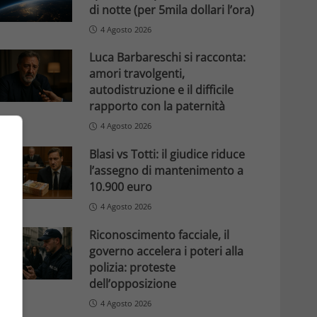
di notte (per 5mila dollari l’ora)
4 Agosto 2026
Luca Barbareschi si racconta:
amori travolgenti,
autodistruzione e il difficile
rapporto con la paternità
4 Agosto 2026
Blasi vs Totti: il giudice riduce
l’assegno di mantenimento a
10.900 euro
4 Agosto 2026
Riconoscimento facciale, il
governo accelera i poteri alla
polizia: proteste
dell’opposizione
4 Agosto 2026