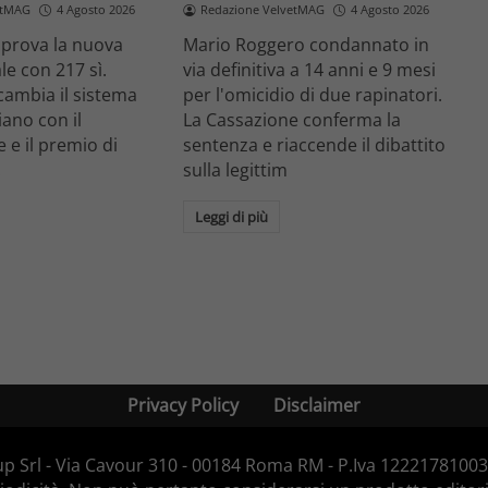
etMAG
4 Agosto 2026
Redazione VelvetMAG
4 Agosto 2026
prova la nuova
Mario Roggero condannato in
le con 217 sì.
via definitiva a 14 anni e 9 mesi
cambia il sistema
per l'omicidio di due rapinatori.
liano con il
La Cassazione conferma la
 e il premio di
sentenza e riaccende il dibattito
.
sulla legittim
Leggi di più
Privacy Policy
Disclaimer
p Srl - Via Cavour 310 - 00184 Roma RM - P.Iva 12221781003 -