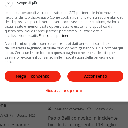
e implicaz
ospedalieri e il suo difficile
Scopri di più
rapporto con la paternità
I tuoi dati personali verranno trattati da 327 partner e le informazioni
raccolte dal tuo dispositivo (come cookie, identificatori univoci e altri dati
Leggi di più
del dispositivo) potrebbero essere condivise con questi ultimi, da loro
visualizzate e memorizzate oppure essere usate nello specifico da
questo sito. Noi e i nostri partner potremmo utilizzare dati di
localizzazione esatti.
Elenco dei partner
.
Alcuni fornitori potrebbero trattare i tuoi dati personali sulla base
dell'interesse legittimo, al quale puoi opporti gestendo le tue opzioni qui
sotto. Cerca un link in fondo a questa pagina o nel menu del sito per
gestire o revocare il consenso nelle impostazioni della privacy e dei
cookie.
News
Nega il consenso
Acconsento
o facciale, il
Paolo Belli, tragico incidente in
Gestisci le opzioni
ra i poteri alla
bicicletta: morto il pedone
ste
Alessandro Magnani
one
Redazione VelvetMAG
4 Agosto 2026
etMAG
4 Agosto 2026
Paolo Belli coinvolto in incidente
aliano espande i
bicicletta a Cognento il 13 luglio