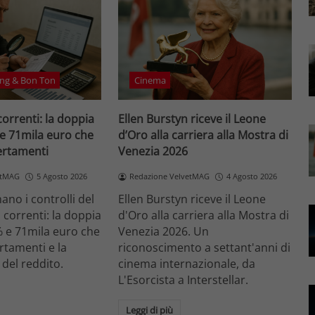
ng & Bon Ton
Cinema
correnti: la doppia
Ellen Burstyn riceve il Leone
 e 71mila euro che
d’Oro alla carriera alla Mostra di
certamenti
Venezia 2026
etMAG
5 Agosto 2026
Redazione VelvetMAG
4 Agosto 2026
no i controlli del
Ellen Burstyn riceve il Leone
i correnti: la doppia
d'Oro alla carriera alla Mostra di
% e 71mila euro che
Venezia 2026. Un
ertamenti e la
riconoscimento a settant'anni di
 del reddito.
cinema internazionale, da
L'Esorcista a Interstellar.
Leggi di più