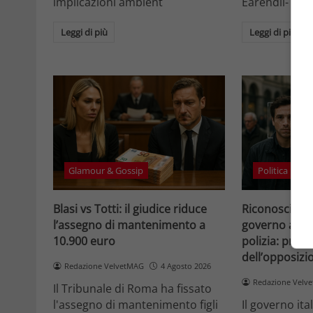
implicazioni ambient
Eärendil-1 e l
Leggi di più
Leggi di più
Glamour & Gossip
Politica
Blasi vs Totti: il giudice riduce
Riconosciment
l’assegno di mantenimento a
governo accele
10.900 euro
polizia: prote
dell’opposizi
Redazione VelvetMAG
4 Agosto 2026
Redazione Velv
Il Tribunale di Roma ha fissato
l'assegno di mantenimento figli
Il governo it