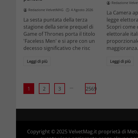
Redazione Velv
Redazione VelvetMAG
4 Agosto 2026
La Camera ap
La sesta puntata della terza
legge elettora
stagione della serie prequel di
Scopri come 
Game of Thrones porta il titolo
elettorale ita
'Faceless Men' e si apre con un
proporzionale
decesso significativo che risc
maggioranza
Leggi di più
Leggi di più
...
1
2
3
2569
Copyright © 2025 VelvetMag.it proprietà di Metu