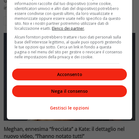
Gabriela Hearst. Scopri i dettagli del suo ritorno agli
informazioni raccolte dal tuo dispositivo (come cookie,
impegni pubblici e il significato della scelta di moda.
identificatori univoci e altri dati del dispositivo) potrebbero
essere condivise con questi ultimi, da loro visualizzate e
memorizzate oppure essere usate nello specifico da questo
Leggi di più
sito. Noi e i nostri partner potremmo utilizzare dati di
localizzazione esatti.
Elenco dei partner
.
Alcuni fornitori potrebbero trattare i tuoi dati personali sulla
base dell'interesse legittimo, al quale puoi opporti gestendo
le tue opzioni qui sotto. Cerca un link in fondo a questa
pagina o nel menu del sito per gestire o revocare il consenso
nelle impostazioni della privacy e dei cookie.
Acconsento
Nega il consenso
Gestisci le opzioni
Royal Life
Meghan, ennesima “frecciata” a Kate: il dettaglio nel
nuovo video, “l’hanno notato tutti”