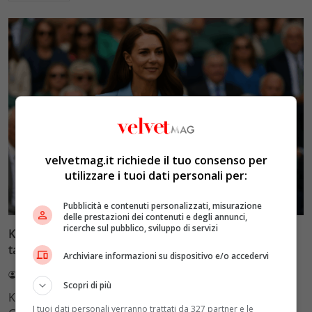
velvetmag.it richiede il tuo consenso per
utilizzare i tuoi dati personali per:
Royal Life
Pubblicità e contenuti personalizzati, misurazione
delle prestazioni dei contenuti e degli annunci,
ricerche sul pubblico, sviluppo di servizi
Kate Middleton torna in pubblico: Wimbledon e il
tailleur che infrange il protocollo
Archiviare informazioni su dispositivo e/o accedervi
Redazione VelvetMAG
2 Luglio 2026
Scopri di più
Kate Middleton torna a Wimbledon con un tailleur di
I tuoi dati personali verranno trattati da 327 partner e le