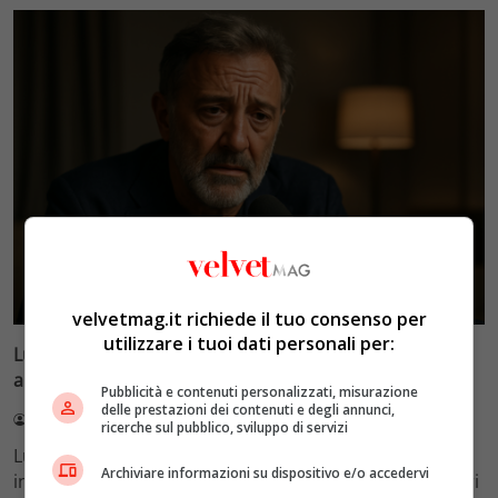
Esclusiva Velvet
velvetmag.it richiede il tuo consenso per
utilizzare i tuoi dati personali per:
Luca Barbareschi si racconta: amori travolgenti,
autodistruzione e il difficile rapporto con la paternità
Pubblicità e contenuti personalizzati, misurazione
delle prestazioni dei contenuti e degli annunci,
Redazione VelvetMAG
4 Agosto 2026
ricerche sul pubblico, sviluppo di servizi
Luca Barbareschi si racconta a 70 anni in un'intervista
Archiviare informazioni su dispositivo e/o accedervi
intima: rivela otto relazioni contemporanee, tre ricoveri