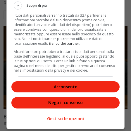
ospedalieri e il suo difficile rapporto con la paternità
Scopri di più
Leggi di più
I tuoi dati personali verranno trattati da 327 partner e le
informazioni raccolte dal tuo dispositivo (come cookie,
identificatori univoci e altri dati del dispositivo) potrebbero
essere condivise con questi ultimi, da loro visualizzate e
memorizzate oppure essere usate nello specifico da questo
sito. Noi e i nostri partner potremmo utilizzare dati di
localizzazione esatti.
Elenco dei partner
.
Alcuni fornitori potrebbero trattare i tuoi dati personali sulla
base dell'interesse legittimo, al quale puoi opporti gestendo
le tue opzioni qui sotto. Cerca un link in fondo a questa
pagina o nel menu del sito per gestire o revocare il consenso
nelle impostazioni della privacy e dei cookie.
Acconsento
Glamour & Gossip
Nega il consenso
Blasi vs Totti: il giudice riduce l’assegno di
Gestisci le opzioni
mantenimento a 10.900 euro