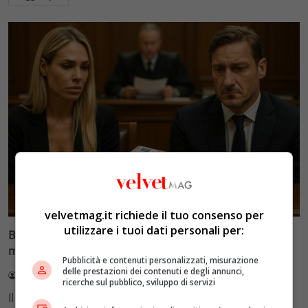
Glamour & Gossip
velvetmag.it richiede il tuo consenso per
utilizzare i tuoi dati personali per:
Blasi vs Totti: il giudice riduce l’assegno di
mantenimento a 10.900 euro
Pubblicità e contenuti personalizzati, misurazione
delle prestazioni dei contenuti e degli annunci,
Redazione VelvetMAG
4 Agosto 2026
ricerche sul pubblico, sviluppo di servizi
Il Tribunale di Roma ha fissato l'assegno di