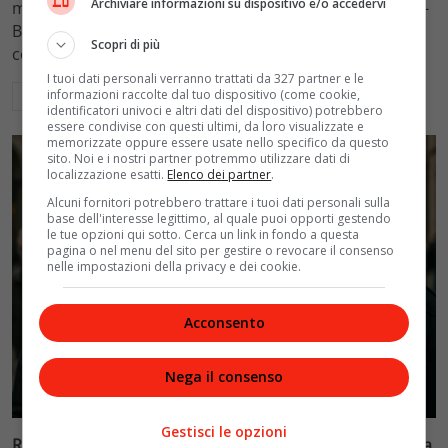
Archiviare informazioni su dispositivo e/o accedervi
mantenimento figli a 10.900 euro mensili nel caso Totti-
Blasi, respingendo la richiesta di 20mila euro della
Scopri di più
conduttrice.
I tuoi dati personali verranno trattati da 327 partner e le
informazioni raccolte dal tuo dispositivo (come cookie,
Leggi di più
identificatori univoci e altri dati del dispositivo) potrebbero
essere condivise con questi ultimi, da loro visualizzate e
memorizzate oppure essere usate nello specifico da questo
sito. Noi e i nostri partner potremmo utilizzare dati di
localizzazione esatti.
Elenco dei partner
.
Alcuni fornitori potrebbero trattare i tuoi dati personali sulla
base dell'interesse legittimo, al quale puoi opporti gestendo
le tue opzioni qui sotto. Cerca un link in fondo a questa
pagina o nel menu del sito per gestire o revocare il consenso
nelle impostazioni della privacy e dei cookie.
Acconsento
Nega il consenso
Politica
Gestisci le opzioni
Riconoscimento facciale, il governo accelera i poteri alla