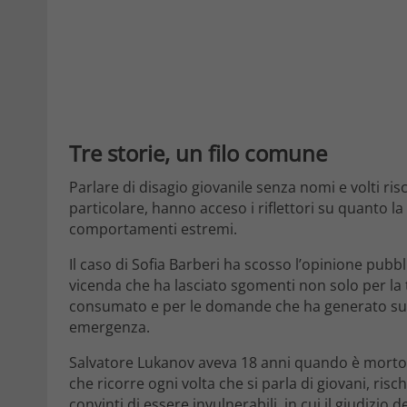
Tre storie, un filo comune
Parlare di disagio giovanile senza nomi e volti risc
particolare, hanno acceso i riflettori su quanto l
comportamenti estremi.
Il caso di Sofia Barberi ha scosso l’opinione pubb
vicenda che ha lasciato sgomenti non solo per la tr
consumato e per le domande che ha generato sul r
emergenza.
Salvatore Lukanov aveva 18 anni quando è morto.
che ricorre ogni volta che si parla di giovani, risch
convinti di essere invulnerabili, in cui il giudizio 