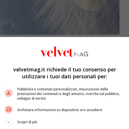
, Lyndon B. Johnson Space Center (via Wikimedia
 quando il dramma diventa spettacolo
velvetmag.it richiede il tuo consenso per
utilizzare i tuoi dati personali per:
 di essere solo una tragedia e diventa contenuto. È il
Pubblicità e contenuti personalizzati, misurazione delle
 di chiamare i soccorsi, in cui il dolore altrui si
prestazioni dei contenuti e degli annunci, ricerche sul pubblico,
 vita reale e la platea digitale collassa del tutto. Il tema
sviluppo di servizi
 un dibattito sempre più urgente: non si tratta solo di
Archiviare informazioni su dispositivo e/o accedervi
come le piattaforme digitali stiano modificando in
 stessi, gli altri e le conseguenze delle proprie azioni.
Scopri di più
e — da parte di ricercatori, educatori e famiglie —