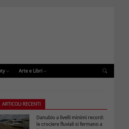
uty
Arte e Libri
ARTICOLI RECENTI
Danubio a livelli minimi record:
le crociere fluviali si fermano a