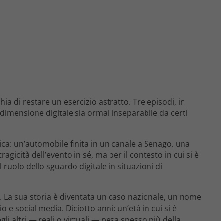
hia di restare un esercizio astratto. Tre episodi, in
a dimensione digitale sia ormai inseparabile da certi
lica: un’automobile finita in un canale a Senago, una
agicità dell’evento in sé, ma per il contesto in cui si è
uolo dello sguardo digitale in situazioni di
 La sua storia è diventata un caso nazionale, un nome
io e social media. Diciotto anni: un’età in cui si è
degli altri — reali o virtuali — pesa spesso più della