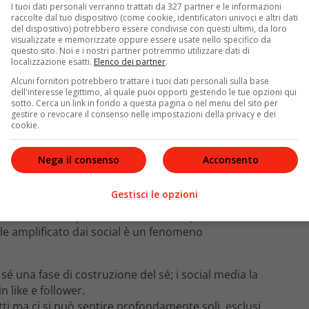
nuire.
I tuoi dati personali verranno trattati da 327 partner e le informazioni
raccolte dal tuo dispositivo (come cookie, identificatori univoci e altri dati
del dispositivo) potrebbero essere condivise con questi ultimi, da loro
 questione con una brutalità difficile da ignorare. Il
visualizzate e memorizzate oppure essere usate nello specifico da
 — morto a soli 18 anni — e l’aggressione di un
questo sito. Noi e i nostri partner potremmo utilizzare dati di
localizzazione esatti.
Elenco dei partner
.
ono diventati simboli di qualcosa che va ben oltre la
lessere diffuso che trova nei social media un
Alcuni fornitori potrebbero trattare i tuoi dati personali sulla base
dell'interesse legittimo, al quale puoi opporti gestendo le tue opzioni qui
 comportamenti già pericolosi in veri e propri
sotto. Cerca un link in fondo a questa pagina o nel menu del sito per
gestire o revocare il consenso nelle impostazioni della privacy e dei
cookie.
i social media: una definizione
Nega il consenso
Acconsento
Gestisci le opzioni
chiarire di cosa parliamo quando usiamo l’espressione
plicemente di dipendenza dallo smartphone o di ore
ile amplificato dai social è un fenomeno
 sé una fase di costruzione del sé; i social media la
n like e follower.
tti ma ci si può sentire profondamente soli, esclusi,