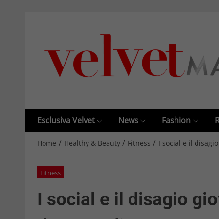
Esclusiva Velvet
News
Fashion
R
/
/
/
Home
Healthy & Beauty
Fitness
I social e il disa
Fitness
I social e il disagio gi