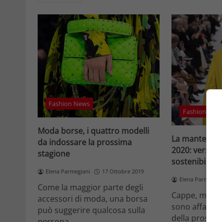
Fashion News
Fashion New
Moda borse, i quattro modelli
La mantella, i
da indossare la prossima
2020: verso 
stagione
sostenibile e 
Elena Parmegiani
17 Ottobre 2019
Elena Parmegian
Come la maggior parte degli
Cappe, mante
accessori di moda, una borsa
sono affaccia
può suggerire qualcosa sulla
della prossim
persona…