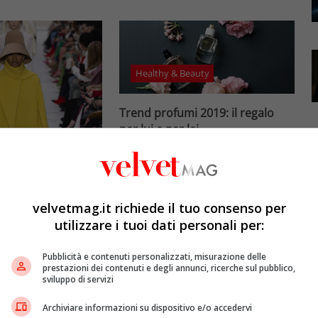
Healthy & Beauty
Trend profumi 2019: il regalo
per lui e per lei
Elena Parmegiani
15 Ottobre 2019
s
VelvetMag ha selezionato per
voi i profumi del momento. La
l must dell’inverno
velvetmag.it richiede il tuo consenso per
scelta della fragranza
una moda
utilizzare i tuoi dati personali per:
rappresenta il…
cruelty free
Leggi di più
Pubblicità e contenuti personalizzati, misurazione delle
i
16 Ottobre 2019
prestazioni dei contenuti e degli annunci, ricerche sul pubblico,
lle e poncho si
sviluppo di servizi
ti nel guardaroba
Archiviare informazioni su dispositivo e/o accedervi
a stagione. La