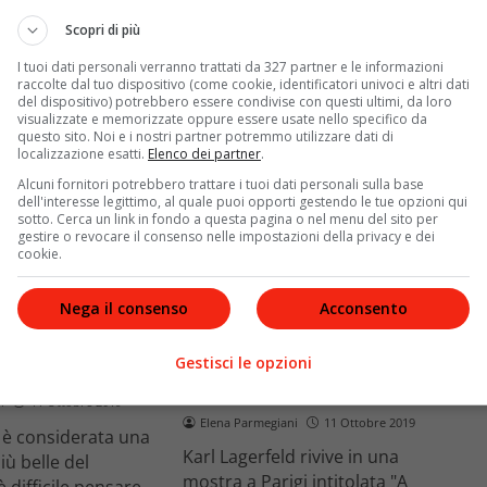
mbra ormai…
Scopri di più
I tuoi dati personali verranno trattati da 327 partner e le informazioni
raccolte dal tuo dispositivo (come cookie, identificatori univoci e altri dati
del dispositivo) potrebbero essere condivise con questi ultimi, da loro
visualizzate e memorizzate oppure essere usate nello specifico da
questo sito. Noi e i nostri partner potremmo utilizzare dati di
localizzazione esatti.
Elenco dei partner
.
Alcuni fornitori potrebbero trattare i tuoi dati personali sulla base
dell'interesse legittimo, al quale puoi opporti gestendo le tue opzioni qui
sotto. Cerca un link in fondo a questa pagina o nel menu del sito per
gestire o revocare il consenso nelle impostazioni della privacy e dei
Lifestyle
s
cookie.
Le camicie bianche di Karl
Nega il consenso
Acconsento
e non sbaglia un
Lagerfeld: “Avrei voluto
 ha stregato Roma
inventarla io, è alla base di
o e Givenchy
Gestisci le opzioni
tutto”
i
11 Ottobre 2019
Elena Parmegiani
11 Ottobre 2019
e è considerata una
Karl Lagerfeld rivive in una
iù belle del
mostra a Parigi intitolata "A
 difficile pensare…