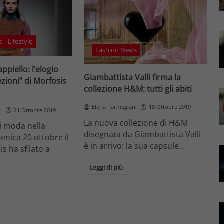
s
Lifestyle
Fashion News
ppiello: l’elogio
Giambattista Valli firma la
ezioni” di Morfosis
collezione H&M: tutti gli abiti
Elena Parmegiani
18 Ottobre 2019
i
21 Ottobre 2019
La nuova collezione di H&M
i moda nella
disegnata da Giambattista Valli
enica 20 ottobre il
è in arrivo: la sua capsule…
s ha sfilato a
Leggi di più