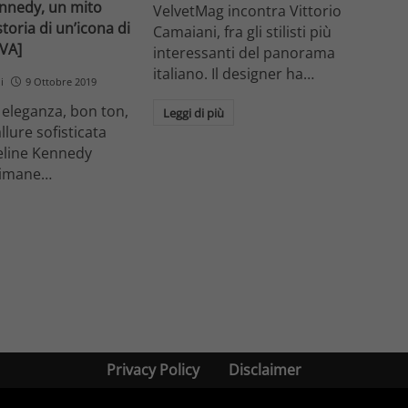
ennedy, un mito
VelvetMag incontra Vittorio
toria di un’icona di
Camaiani, fra gli stilisti più
IVA]
interessanti del panorama
italiano. Il designer ha…
i
9 Ottobre 2019
, eleganza, bon ton,
Leggi di più
llure sofisticata
eline Kennedy
rimane…
Privacy Policy
Disclaimer