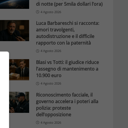
di notte (per 5mila dollari l’ora)
4 Agosto 2026
Luca Barbareschi si racconta:
amori travolgenti,
autodistruzione e il difficile
rapporto con la paternità
4 Agosto 2026
Blasi vs Totti: il giudice riduce
l’assegno di mantenimento a
10.900 euro
4 Agosto 2026
Riconoscimento facciale, il
governo accelera i poteri alla
polizia: proteste
dell’opposizione
4 Agosto 2026