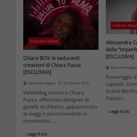
Fashion New
Esclusiva Velvet
Alessandra Ca
delle “Imperf
[ESCLUSIVA]
Chiara BCN: le seducenti
creazioni di Chiara Passa
Elena Parmegian
[ESCLUSIVA]
Pomeriggio d
Elena Parmegiani
22 Ottobre 2019
capitale. Dom
brand Morfosi
VelvetMag incontra Chiara
Palazzo…
Passa, affermata designer di
gioielli. Architetto, appassionata
Leggi di più
di viaggi e perennemente in
movimento.…
Leggi di più