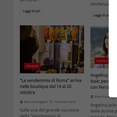
tendenza se
Leggi di più
Leggi di più
Fashion New
Lifestyle
Angelina Joli
“La vendemmia di Roma” arriva
look: perché
nelle boutique dal 14 al 20
con Ferragam
ottobre
Elena Parmegian
Elena Parmegiani
14 Ottobre 2019
Angelina Joli
Sulla scia del grande successo
delle donne p
della "Vendemmia di
mondo. Non è