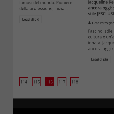
Jacqueline K
famosi del mondo. Pioniere
ancora oggi: s
della professione, inizia…
stile [ESCLUS
Leggi di più
Elena Parmegian
Fascino, stile
cultura e un'a
innata. Jacqu
ancora oggi 
Leggi di più
114
115
116
117
118