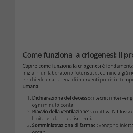
Come funziona la criogenesi: il p
Capire
come funziona la criogenesi
è fondamentale
inizia in un laboratorio futuristico: comincia già n
e richiede una catena di interventi precisi e tempes
umana
:
Dichiarazione del decesso:
i tecnici interve
ogni minuto conta.
Riavvio della ventilazione:
si riattiva l’afflus
limitare i danni da ischemia.
Somministrazione di farmaci:
vengono inietta
organi.