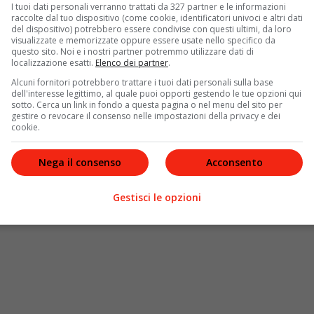
I tuoi dati personali verranno trattati da 327 partner e le informazioni
 con la
crioterapia
— l’uso terapeutico del freddo su
raccolte dal tuo dispositivo (come cookie, identificatori univoci e altri dati
cellule staminali: la criogenesi umana è qualcosa di
del dispositivo) potrebbero essere condivise con questi ultimi, da loro
visualizzate e memorizzate oppure essere usate nello specifico da
questo sito. Noi e i nostri partner potremmo utilizzare dati di
localizzazione esatti.
Elenco dei partner
.
le differenze
Alcuni fornitori potrebbero trattare i tuoi dati personali sulla base
dell'interesse legittimo, al quale puoi opporti gestendo le tue opzioni qui
esso termini diversi per indicare concetti simili ma non
sotto. Cerca un link in fondo a questa pagina o nel menu del sito per
liano e indica l’intero processo di conservazione del
gestire o revocare il consenso nelle impostazioni della privacy e dei
cookie.
ianimazione futura.
Cryonics
è il termine tecnico
ervazione
è invece un termine più ampio, che include
Nega il consenso
Acconsento
suti a scopo medico — pratica già consolidata e
ogenesi umana, si intende sempre la versione più
individuo intero.
Gestisci le opzioni