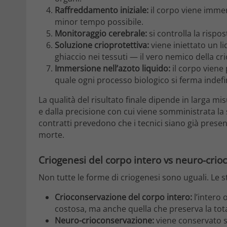
Raffreddamento iniziale:
il corpo viene immer
minor tempo possibile.
Monitoraggio cerebrale:
si controlla la rispos
Soluzione crioprotettiva:
viene iniettato un li
ghiaccio nei tessuti — il vero nemico della c
Immersione nell’azoto liquido:
il corpo viene
quale ogni processo biologico si ferma indef
La qualità del risultato finale dipende in larga mi
e dalla precisione con cui viene somministrata la
contratti prevedono che i tecnici siano già present
morte.
Criogenesi del corpo intero vs neuro-cri
Non tutte le forme di criogenesi sono uguali. Le s
Crioconservazione del corpo intero:
l’intero 
costosa, ma anche quella che preserva la total
Neuro-crioconservazione:
viene conservato so