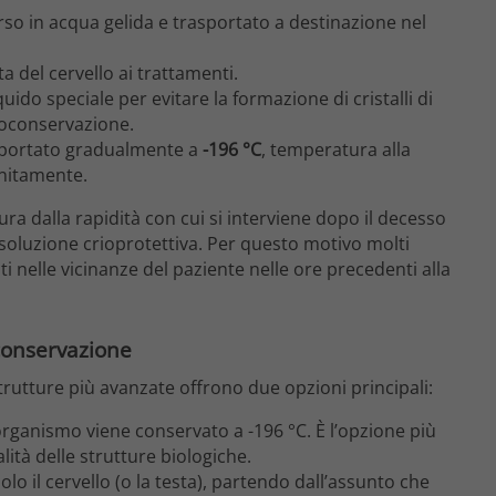
so in acqua gelida e trasportato a destinazione nel
ta del cervello ai trattamenti.
quido speciale per evitare la formazione di cristalli di
rioconservazione.
 portato gradualmente a
-196 °C
, temperatura alla
initamente.
sura dalla rapidità con cui si interviene dopo il decesso
 soluzione crioprotettiva. Per questo motivo molti
i nelle vicinanze del paziente nelle ore precedenti alla
oconservazione
trutture più avanzate offrono due opzioni principali:
organismo viene conservato a -196 °C. È l’opzione più
ità delle strutture biologiche.
lo il cervello (o la testa), partendo dall’assunto che