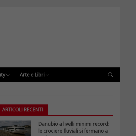
uty
Arte e Libri
ARTICOLI RECENTI
Danubio a livelli minimi record:
le crociere fluviali si fermano a