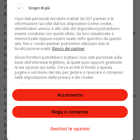
decine di migliaia, mentre quelli troppo piccoli per
Scopri di più
essere seguiti individualmente sono milioni.
I tuoi dati personali verranno trattati da 327 partner e le
informazioni raccolte dal tuo dispositivo (come cookie,
Ogni oggetto che rientra in modo incontrollato
identificatori univoci e altri dati del dispositivo) potrebbero
nell’atmosfera rappresenta un potenziale rischio, anche
essere condivise con questi ultimi, da loro visualizzate e
memorizzate oppure essere usate nello specifico da questo
se nella grande maggioranza dei casi i frammenti si
sito. Noi e i nostri partner potremmo utilizzare dati di
disintegrano prima di raggiungere la superficie
localizzazione esatti.
Elenco dei partner
.
terrestre. Ma un satellite delle dimensioni di Swift, con
Alcuni fornitori potrebbero trattare i tuoi dati personali sulla
componenti metalliche di una certa consistenza,
base dell'interesse legittimo, al quale puoi opporti gestendo
le tue opzioni qui sotto. Cerca un link in fondo a questa
potrebbe sopravvivere parzialmente al rientro, con
pagina o nel menu del sito per gestire o revocare il consenso
conseguenze imprevedibili per le aree sorvolate.
nelle impostazioni della privacy e dei cookie.
La capacità di recuperare o riposizionare satelliti in
Acconsento
difficoltà è quindi una tecnologia che va ben oltre il caso
specifico di Swift. Se la missione NASA avrà successo,
aprirà la strada a una nuova categoria di operazioni
Nega il consenso
spaziali: il recupero attivo dei detriti orbitali e il
prolungamento della vita operativa dei satelliti
Gestisci le opzioni
attraverso interventi robotici. Si tratta di una frontiera
che molte agenzie spaziali e aziende private stanno