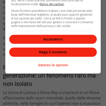
sito. Noi e i nostri partner potremmo utilizzare dati di
pochi genitori atleti hanno mai avuto il privilegio di
localizzazione esatti.
Elenco dei partner
.
conoscere: vedere il proprio record — il proprio
Alcuni fornitori potrebbero trattare i tuoi dati personali sulla
capolavoro sportivo — superato da qualcuno che ha
base dell'interesse legittimo, al quale puoi opporti gestendo
contribuito a crescere, allenare, formare. È una
le tue opzioni qui sotto. Cerca un link in fondo a questa
pagina o nel menu del sito per gestire o revocare il consenso
sconfitta che vale più di qualsiasi vittoria, e il mondo
nelle impostazioni della privacy e dei cookie.
dello sport lo sa riconoscere.
Per rileggere la carriera e i successi di Fiona May
Acconsento
nell’atletica italiana, la
pagina Wikipedia dedicata
offre
una panoramica completa e documentata dei suoi
Nega il consenso
risultati e dei suoi primati.
Gestisci le opzioni
Il talento che passa di generazione in
generazione: un fenomeno raro ma
non isolato
La storia di Larissa e Fiona May si inserisce in un filone
affascinante dello sport mondiale: quello delle dinastie
atletiche, delle famiglie in cui il talento non si esaurisce