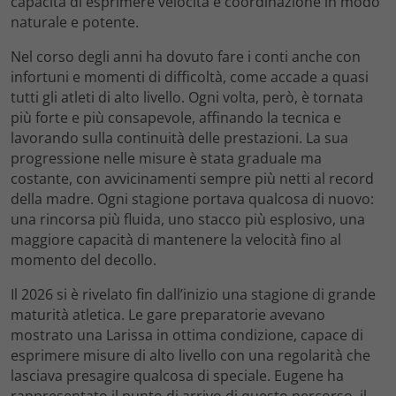
capacità di esprimere velocità e coordinazione in modo
naturale e potente.
Nel corso degli anni ha dovuto fare i conti anche con
infortuni e momenti di difficoltà, come accade a quasi
tutti gli atleti di alto livello. Ogni volta, però, è tornata
più forte e più consapevole, affinando la tecnica e
lavorando sulla continuità delle prestazioni. La sua
progressione nelle misure è stata graduale ma
costante, con avvicinamenti sempre più netti al record
della madre. Ogni stagione portava qualcosa di nuovo:
una rincorsa più fluida, uno stacco più esplosivo, una
maggiore capacità di mantenere la velocità fino al
momento del decollo.
Il 2026 si è rivelato fin dall’inizio una stagione di grande
maturità atletica. Le gare preparatorie avevano
mostrato una Larissa in ottima condizione, capace di
esprimere misure di alto livello con una regolarità che
lasciava presagire qualcosa di speciale. Eugene ha
rappresentato il punto di arrivo di questo percorso, il