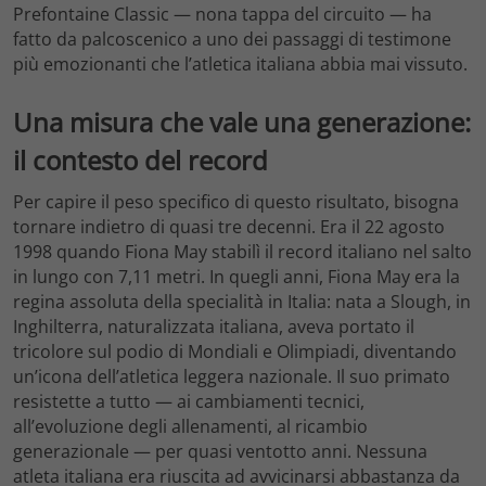
Prefontaine Classic — nona tappa del circuito — ha
fatto da palcoscenico a uno dei passaggi di testimone
più emozionanti che l’atletica italiana abbia mai vissuto.
Una misura che vale una generazione:
il contesto del record
Per capire il peso specifico di questo risultato, bisogna
tornare indietro di quasi tre decenni. Era il 22 agosto
1998 quando Fiona May stabilì il record italiano nel salto
in lungo con 7,11 metri. In quegli anni, Fiona May era la
regina assoluta della specialità in Italia: nata a Slough, in
Inghilterra, naturalizzata italiana, aveva portato il
tricolore sul podio di Mondiali e Olimpiadi, diventando
un’icona dell’atletica leggera nazionale. Il suo primato
resistette a tutto — ai cambiamenti tecnici,
all’evoluzione degli allenamenti, al ricambio
generazionale — per quasi ventotto anni. Nessuna
atleta italiana era riuscita ad avvicinarsi abbastanza da