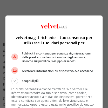
velvetmag.it richiede il tuo consenso per
utilizzare i tuoi dati personali per:
Il record di 7,11 metri stabilito il 22 agosto 1998 era
diventato nel tempo quasi un monumento: una misura
Pubblicità e contenuti personalizzati, misurazione
che sembrava intoccabile, un punto di riferimento
delle prestazioni dei contenuti e degli annunci,
assoluto per chiunque si avvicinasse alla specialità con
ricerche sul pubblico, sviluppo di servizi
ambizioni di vertice in Italia. Resistere per quasi
Archiviare informazioni su dispositivo e/o accedervi
ventotto anni in uno sport che evolve continuamente,
con allenamenti sempre più scientifici e atleti sempre
Scopri di più
più preparati, è una testimonianza della qualità
eccezionale di quella prestazione.
I tuoi dati personali verranno trattati da 327 partner e le
informazioni raccolte dal tuo dispositivo (come cookie,
identificatori univoci e altri dati del dispositivo) potrebbero
Oggi, con la figlia che supera quel primato di un
essere condivise con questi ultimi, da loro visualizzate e
centimetro a Eugene, Fiona May vive un momento che
memorizzate oppure essere usate nello specifico da questo