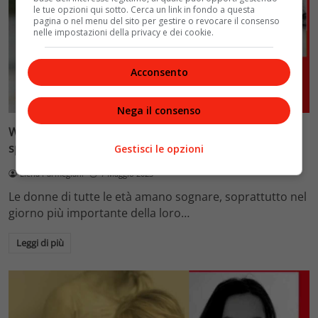
le tue opzioni qui sotto. Cerca un link in fondo a questa
pagina o nel menu del sito per gestire o revocare il consenso
nelle impostazioni della privacy e dei cookie.
Acconsento
Primo piano
Velvet Wedding & Bon Ton
Nega il consenso
Wedding dress come sceglierlo? L’identikit dell’abito da
sposa ideale
Gestisci le opzioni
Elena Parmegiani
7 Maggio 2023
Le donne di tutte le età amano sognare, soprattutto nel
giorno più importante della loro…
Leggi di più