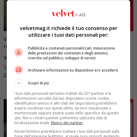
Primo piano
Velvet Wedding & Bon Ton
velvetmag.it richiede il tuo consenso per
utilizzare i tuoi dati personali per:
Velvet Bon Ton: Fiori ad un uomo, quando e come
regalarli?
Pubblicità e contenuti personalizzati, misurazione
delle prestazioni dei contenuti e degli annunci,
Elena Parmegiani
28 Maggio 2023
ricerche sul pubblico, sviluppo di servizi
Si possono regalare dei fiori ad un uomo? Un tempo il
Archiviare informazioni su dispositivo e/o accedervi
galateo era assolutamente contrario,…
Scopri di più
Leggi di più
I tuoi dati personali verranno trattati da 327 partner e le
informazioni raccolte dal tuo dispositivo (come cookie,
identificatori univoci e altri dati del dispositivo) potrebbero
essere condivise con questi ultimi, da loro visualizzate e
memorizzate oppure essere usate nello specifico da questo
sito. Noi e i nostri partner potremmo utilizzare dati di
localizzazione esatti.
Elenco dei partner
.
Alcuni fornitori potrebbero trattare i tuoi dati personali sulla
base dell'interesse legittimo, al quale puoi opporti gestendo