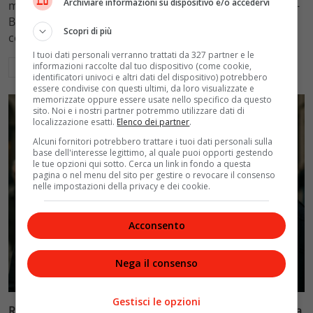
Archiviare informazioni su dispositivo e/o accedervi
mantenimento figli a 10.900 euro mensili nel caso Totti-
Blasi, respingendo la richiesta di 20mila euro della
Scopri di più
conduttrice.
I tuoi dati personali verranno trattati da 327 partner e le
informazioni raccolte dal tuo dispositivo (come cookie,
Leggi di più
identificatori univoci e altri dati del dispositivo) potrebbero
essere condivise con questi ultimi, da loro visualizzate e
memorizzate oppure essere usate nello specifico da questo
sito. Noi e i nostri partner potremmo utilizzare dati di
localizzazione esatti.
Elenco dei partner
.
Alcuni fornitori potrebbero trattare i tuoi dati personali sulla
base dell'interesse legittimo, al quale puoi opporti gestendo
le tue opzioni qui sotto. Cerca un link in fondo a questa
pagina o nel menu del sito per gestire o revocare il consenso
nelle impostazioni della privacy e dei cookie.
Acconsento
Nega il consenso
Politica
Gestisci le opzioni
Riconoscimento facciale, il governo accelera i poteri alla