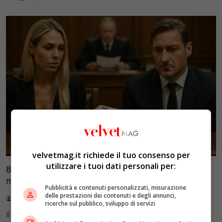
Glamour & Gossip
velvetmag.it richiede il tuo consenso per
utilizzare i tuoi dati personali per:
Blasi vs Totti: il giudice riduce l’assegno di
mantenimento a 10.900 euro
Pubblicità e contenuti personalizzati, misurazione
delle prestazioni dei contenuti e degli annunci,
Redazione VelvetMAG
4 Agosto 2026
ricerche sul pubblico, sviluppo di servizi
Il Tribunale di Roma ha fissato l'assegno di