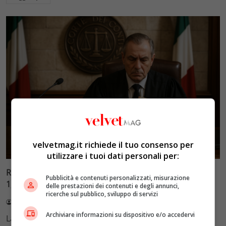
velvetmag.it richiede il tuo consenso per
Politica
utilizzare i tuoi dati personali per:
Reddito di cittadinanza, l’Inps deve ancora recuperare
Pubblicità e contenuti personalizzati, misurazione
1,4 miliardi: il bilancio della lotta ai ‘furbetti’
delle prestazioni dei contenuti e degli annunci,
ricerche sul pubblico, sviluppo di servizi
Redazione VelvetMAG
3 Agosto 2026
Archiviare informazioni su dispositivo e/o accedervi
La Corte dei conti rileva che l'INPS deve ancora