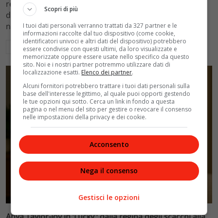
recuperare 1,4 miliardi di euro da erogazioni indebite
Scopri di più
del reddito di cittadinanza, con controlli insufficienti
nella fas
I tuoi dati personali verranno trattati da 327 partner e le
informazioni raccolte dal tuo dispositivo (come cookie,
identificatori univoci e altri dati del dispositivo) potrebbero
Leggi di più
essere condivise con questi ultimi, da loro visualizzate e
memorizzate oppure essere usate nello specifico da questo
sito. Noi e i nostri partner potremmo utilizzare dati di
localizzazione esatti.
Elenco dei partner
.
Alcuni fornitori potrebbero trattare i tuoi dati personali sulla
base dell'interesse legittimo, al quale puoi opporti gestendo
le tue opzioni qui sotto. Cerca un link in fondo a questa
pagina o nel menu del sito per gestire o revocare il consenso
nelle impostazioni della privacy e dei cookie.
Acconsento
Nega il consenso
TV
Gestisci le opzioni
Anya Taylor-Joy in ‘Lucky’: dalla regina degli scacchi alla