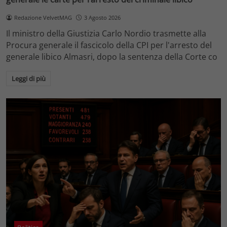
Redazione VelvetMAG
3 Agosto 2026
Il ministro della Giustizia Carlo Nordio trasmette alla
Procura generale il fascicolo della CPI per l'arresto del
generale libico Almasri, dopo la sentenza della Corte co
Leggi di più