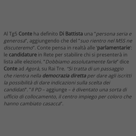
Al Tg5
Conte
ha definito
Di Battista
una “
persona seria e
generosa
“, aggiungendo che del “
suo rientro nel M5S ne
discuteremo
“. Conte pensa in realtà alle ‘
parlamentarie
‘:
le
candidature
in Rete per stabilire chi si presenterà in
lista alle elezioni. “
Dobbiamo assolutamente farle
” dice
Conte
ad
Agorà,
su Rai Tre.
“Si tratta di un passaggio
che rientra nella
democrazia
diretta
per dare agli iscritti
la possibilità di dare indicazioni sulla scelta dei
candidati
“. “
Il PD
– aggiunge –
è diventato una sorta di
ufficio di collocamento, il centro impiego per coloro che
hanno cambiato casacca
“.