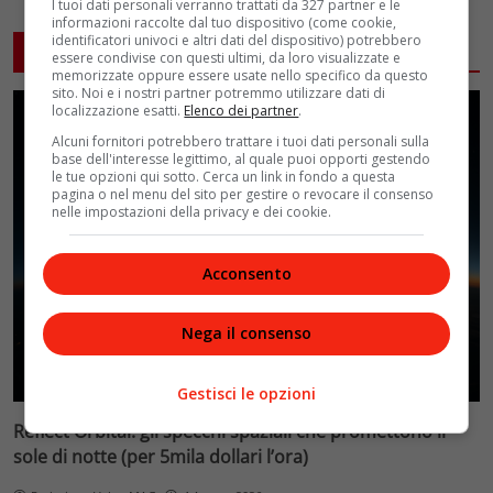
I tuoi dati personali verranno trattati da 327 partner e le
informazioni raccolte dal tuo dispositivo (come cookie,
identificatori univoci e altri dati del dispositivo) potrebbero
ARTICOLI CORRELATI
essere condivise con questi ultimi, da loro visualizzate e
memorizzate oppure essere usate nello specifico da questo
sito. Noi e i nostri partner potremmo utilizzare dati di
localizzazione esatti.
Elenco dei partner
.
Alcuni fornitori potrebbero trattare i tuoi dati personali sulla
base dell'interesse legittimo, al quale puoi opporti gestendo
le tue opzioni qui sotto. Cerca un link in fondo a questa
pagina o nel menu del sito per gestire o revocare il consenso
nelle impostazioni della privacy e dei cookie.
Acconsento
Nega il consenso
Gestisci le opzioni
Reflect Orbital: gli specchi spaziali che promettono il
sole di notte (per 5mila dollari l’ora)