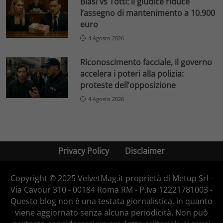
Blasi vs Totti: il giudice riduce
l’assegno di mantenimento a 10.900
euro
4 Agosto 2026
Riconoscimento facciale, il governo
accelera i poteri alla polizia:
proteste dell’opposizione
4 Agosto 2026
Privacy Policy
Disclaimer
Copyright © 2025 VelvetMag.it proprietà di Metup Srl -
Via Cavour 310 - 00184 Roma RM - P.Iva 12221781003 -
Questo blog non è una testata giornalistica, in quanto
viene aggiornato senza alcuna periodicità. Non può