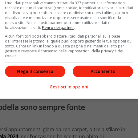
I tuoi dati personali verranno trattati da 327 partner e le informazioni
raccolte dal tuo dispositivo (come cookie, identificatori univoci e altri dati
del dispositivo) potrebbero essere condivise con questi ultimi, da loro
visualizzate e memorizzate oppure essere usate nello specifico da
questo sito. Noi e i nostri partner potremmo utilizzare dati di
localizzazione esatti.
Elenco dei partner
.
Alcuni fornitori potrebbero trattare i tuoi dati personali sulla base
dell'interesse legittimo, al quale puoi opporti gestendo le tue opzioni qui
sotto. Cerca un link in fondo a questa pagina o nel menu del sito per
gestire o revocare il consenso nelle impostazioni della privacy e dei
cookie.
Nega il consenso
Acconsento
Gestisci le opzioni
modella sono sempre fonte
ersi appuntamenti glam da red carpet, oltre a sfilare in
ala 2024
: per l’occasione ha scelto un abito di