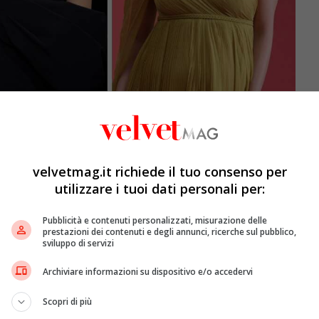
velvetmag.it richiede il tuo consenso per
utilizzare i tuoi dati personali per:
alvin Klein
a
Gucci
, passando di passerella in
Pubblicità e contenuti personalizzati, misurazione delle
prestazioni dei contenuti e degli annunci, ricerche sul pubblico,
ander McQueen
, ha presenziato a numerose fashion
sviluppo di servizi
rice, apparendo in
Zoolander 2
e
Gossip Girl
. Oltre ad
a in passerella e nelle campagne pubblicitarie, Karlie
Archiviare informazioni su dispositivo e/o accedervi
 società Bradford Media, la stessa che ha acquisito
, la supermodella ha anche allargato la famiglia,
Scopri di più