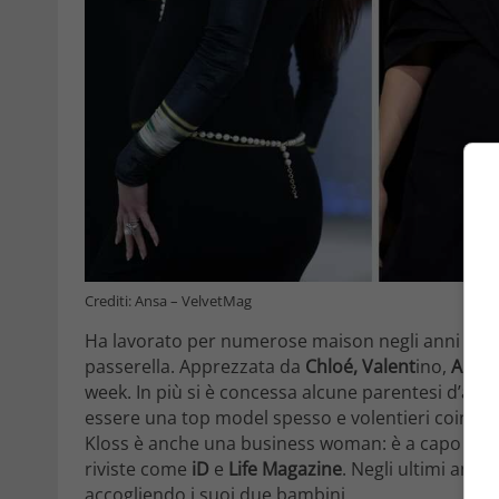
Crediti: Ansa – VelvetMag
Ha lavorato per numerose maison negli anni da
C
passerella. Apprezzata da
Chloé, Valent
ino,
Alex
week. In più si è concessa alcune parentesi d’att
essere una top model spesso e volentieri coinvolt
Kloss è anche una business woman: è a capo della
riviste come
iD
e
Life Magazine
. Negli ultimi anni
accogliendo i suoi due bambini.