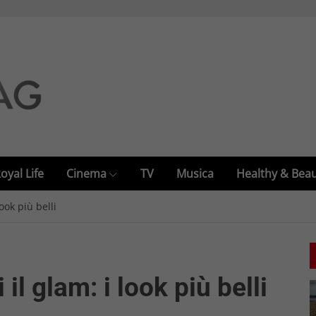
oyal Life
Cinema
TV
Musica
Healthy & Bea
look più belli
il glam: i look più belli