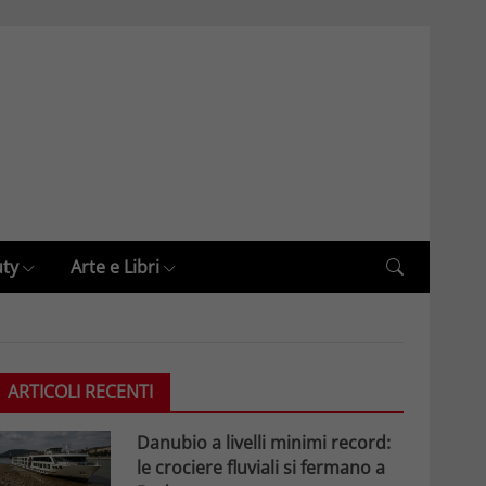
uty
Arte e Libri
ARTICOLI RECENTI
Danubio a livelli minimi record:
le crociere fluviali si fermano a