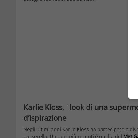
Karlie Kloss, i look di una super
d’ispirazione
Negli ultimi anni Karlie Kloss ha partecipato a div
passerella. Uno dei più recenti è quello del
Met G