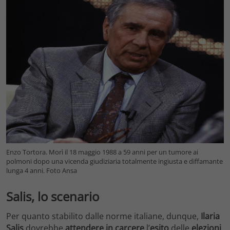
Enzo Tortora. Morì il 18 maggio 1988 a 59 anni per un tumore ai
polmoni dopo una vicenda giudiziaria totalmente ingiusta e diffamante
lunga 4 anni. Foto Ansa
Salis, lo scenario
Per quanto stabilito dalle norme italiane, dunque,
Ilaria
Salis
dovrebbe
attendere in carcere
l’
esito
delle
elezioni
.