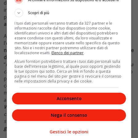
donna,
Gyorgy Magyar
, afferma però che siccome le
imputazioni a carico di Salis si riferiscono a fatti
Scopri di più
precedenti,
non è matematico
che la
corte di Budapest
I tuoi dati personali verranno trattati da 327 partner e le
applichi l’immunità
.
informazioni raccolte dal tuo dispositivo (come cookie,
identificatori univoci e altri dati del dispositivo) potrebbero
A questo proposito è utile ricordare come nel 2019
essere condivise con questi ultimi, da loro visualizzate e
l’eurodeputato catalano
Oriol Junqueras
Vies
si vide
memorizzate oppure essere usate nello specifico da questo
sito. Noi e i nostri partner potremmo utilizzare dati di
negare
la
scarcerazione
dai
giudici spagnoli
.
Ma
la
Corte
localizzazione esatti.
Elenco dei partner
.
di giustizia europea intervenne
ribadendo che
Alcuni fornitori potrebbero trattare i tuoi dati personali sulla
“
l’immunità comporta la revoca della misura di custodia
base dell'interesse legittimo, al quale puoi opporti gestendo
cautelare imposta alla persona interessata
“. Poco dopo
le tue opzioni qui sotto. Cerca un link in fondo a questa
pagina o nel menu del sito per gestire o revocare il consenso
però l’uomo
ricevette una condanna in via definitiva
,
nelle impostazioni della privacy e dei cookie.
con
conseguente decadenza dal seggio
che
non riuscì
mai
a occupare
. Nel novembre scorso, invece, si legge
Acconsento
ancora sul Corriere della Sera, “
l’ex ministro polacco
Wlodzimierz Karpinski
, detenuto per corruzione e
candidato non eletto a Strasburgo nel 2019, è
Nega il consenso
subentrato a un deputato dimissionario. Per questo
i
giudici polacchi l’hanno liberato
“.
Gestisci le opzioni