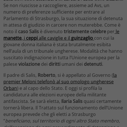
Se non riuscisse a raccogliere, assieme ad Avs, un
numero di preferenze sufficiente per entrare al
Parlamento di Strasburgo, la sua situazione di detenuta
in attesa di giudizio in carcere non muterebbe. Come è
noto il
caso Salis
è divenuto
tristemente celebre
per
le
manette
, i
ceppi
alle caviglie e il
guinzaglio
con cui la
giovane donna italiana è stata brutalmente esibita
nell’aula di un tribunale ungherese. Modalità che hanno
suscitato indignazione in tutta l’Unione europea per la
palese
violazione
dei
diritti
umani dei
detenuti
.
Il padre di Salis,
Roberto
, si è appellato al Governo (
la
premier Meloni telefonò al suo omologo ungherese
Orban
) e al capo dello Stato. E oggi si profila la
candidatura alle elezioni europee della militante
antifascista. Se sarà eletta,
Ilaria Salis
quasi certamente
tornerà libera. Il Trattato sul funzionamento dell’Unione
europea prevede che gli eletti a Strasburgo
“
beneficiano, sul territorio di ogni altro Stato membro,