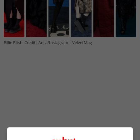
Billie Eilish. Crediti: Ansa/Instagram – VelvetMag