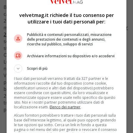
Billie Eilish ha più volte sfruttato il total black sul red
carpet. L’ha fatto in occasione dei Grammy Awards
velvetmag.it richiede il tuo consenso per
2022, ad esempio, con una creazione di
Rick Owens
utilizzare i tuoi dati personali per:
munita di mantella e occhiali da sole. E anche agli
Oscar
2022
. Sul tappeto rosso più ambito di Hollywood, ha
Pubblicità e contenuti personalizzati, misurazione
delle prestazioni dei contenuti e degli annunci,
scelto un abito con rouches e balze di
Gucci
. Ed è della
ricerche sul pubblico, sviluppo di servizi
stessa maison il minidress nero in raso ai Vanity Fair
Oscar Party. In occasione degli Oscars Nominees
Archiviare informazioni su dispositivo e/o accedervi
Luncheon, ancora, porta la firma di Gucci con gonna
nude a rete e blazer in velluto. Sul red carpet dei
Scopri di più
Variety’s Hitmakers Brunch nel 2021, Billie Eilish ha
I tuoi dati personali verranno trattati da 327 partner e le
proposto un completo rosso vinaccia con giacca
informazioni raccolte dal tuo dispositivo (come cookie,
identificatori univoci e altri dati del dispositivo) potrebbero
bomber in pendant. Infine, ai LACMA Art + Film Gala
essere condivise con questi ultimi, da loro visualizzate e
2021, è tornata da
Gucci
con un abito che gioca con le
memorizzate oppure essere usate nello specifico da questo
trasparenze, total black, accompagnato da boa di
sito. Noi e i nostri partner potremmo utilizzare dati di
localizzazione esatti.
Elenco dei partner
.
piume.
Alcuni fornitori potrebbero trattare i tuoi dati personali sulla
base dell'interesse legittimo, al quale puoi opporti gestendo
le tue opzioni qui sotto. Cerca un link in fondo a questa
pagina o nel menu del sito per gestire o revocare il consenso