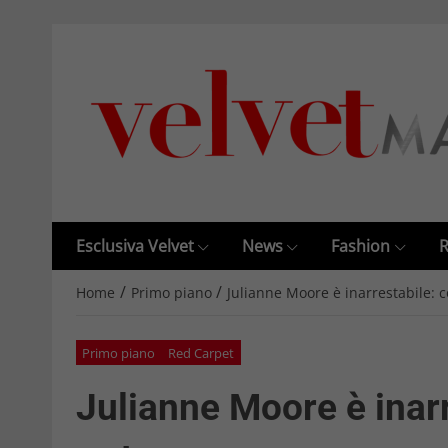
Esclusiva Velvet
News
Fashion
R
/
/
Home
Primo piano
Julianne Moore è inarrestabile: 
Primo piano
Red Carpet
Julianne Moore è inarr