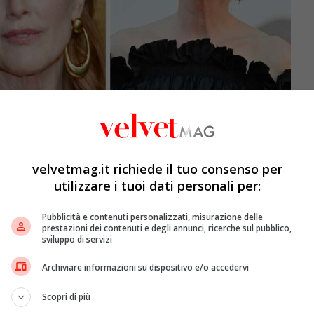
velvetmag.it richiede il tuo consenso per
utilizzare i tuoi dati personali per:
Pubblicità e contenuti personalizzati, misurazione delle
prestazioni dei contenuti e degli annunci, ricerche sul pubblico,
sviluppo di servizi
Archiviare informazioni su dispositivo e/o accedervi
hion non è di certo una novità sbocciata dalla notte al
Scopri di più
e ad Hollywood. Ha recitato in numerosi film celebri