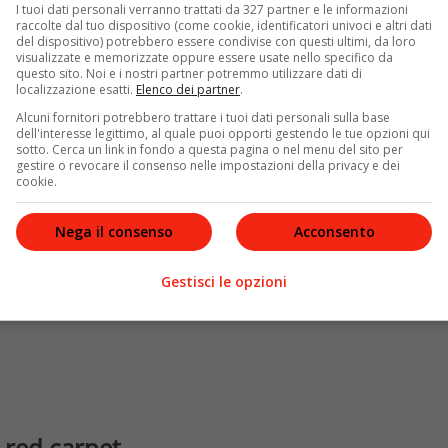
reta della signora Lee, Chloe – Tra seduzione e
I tuoi dati personali verranno trattati da 327 partner e le informazioni
Rivolta
. E ancora
La stanza delle meraviglie, Sotto
raccolte dal tuo dispositivo (come cookie, identificatori univoci e altri dati
del dispositivo) potrebbero essere condivise con questi ultimi, da loro
ù recente
May December
. Lato televisivo, Julianne Moore
visualizzate e memorizzate oppure essere usate nello specifico da
mondo, 30 Rock, La storia di Lisey
e
Mary & George
questo sito. Noi e i nostri partner potremmo utilizzare dati di
localizzazione esatti.
Elenco dei partner
.
Alcuni fornitori potrebbero trattare i tuoi dati personali sulla base
dell'interesse legittimo, al quale puoi opporti gestendo le tue opzioni qui
sotto. Cerca un link in fondo a questa pagina o nel menu del sito per
gestire o revocare il consenso nelle impostazioni della privacy e dei
cookie.
Nega il consenso
Acconsento
Gestisci le opzioni
l red carpet