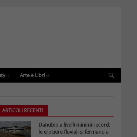
uty
Arte e Libri
ARTICOLI RECENTI
Danubio a livelli minimi record:
le crociere fluviali si fermano a