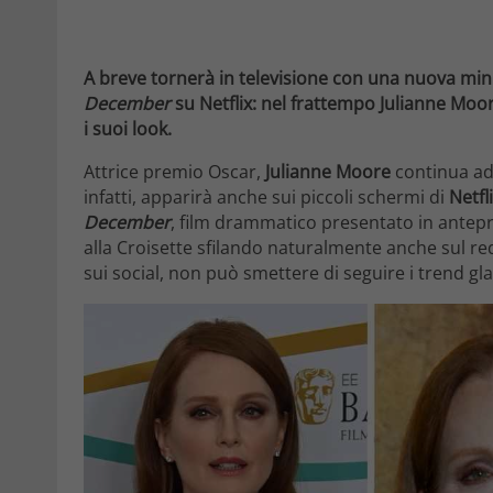
A breve tornerà in televisione con una nuova mini
December
su Netflix: nel frattempo Julianne Moo
i suoi look.
Attrice premio Oscar,
Julianne Moore
continua ad 
infatti, apparirà anche sui piccoli schermi di
Netfl
December
, film drammatico presentato in antep
alla Croisette sfilando naturalmente anche sul re
sui social, non può smettere di seguire i trend gl