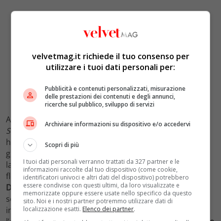
velvetmag.it richiede il tuo consenso per
utilizzare i tuoi dati personali per:
Pubblicità e contenuti personalizzati, misurazione
delle prestazioni dei contenuti e degli annunci,
ricerche sul pubblico, sviluppo di servizi
Ad inizio anno, invece, ha partecipato al press tour di
Archiviare informazioni su dispositivo e/o accedervi
Shazam! Furia degli dei.
Per la première di Los Angeles,
ha giocato con le trasparenze indossando un abito
Scopri di più
gioielli con sfumature in oro e argento di
Elie Saab
. Per
I tuoi dati personali verranno trattati da 327 partner e le
la première londinese, invece, ha scelto una trama
informazioni raccolte dal tuo dispositivo (come cookie,
floreale con un abito in tulle con scollo a barchetta di
identificatori univoci e altri dati del dispositivo) potrebbero
essere condivise con questi ultimi, da loro visualizzate e
Dior Haute Couture
. All’anteprima romana, invece, ha
memorizzate oppure essere usate nello specifico da questo
scelto un abito in raso color sabbia di
Fendi
. Il 2022
sito. Noi e i nostri partner potremmo utilizzare dati di
localizzazione esatti.
Elenco dei partner
.
invece è stato l’anno dei Grammy Awards. Per