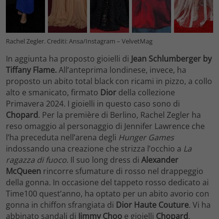
Rachel Zegler. Crediti: Ansa/Instagram – VelvetMag
In aggiunta ha proposto gioielli di
Jean Schlumberger by
Tiffany Flame.
All’anteprima londinese, invece, ha
proposto un abito total black con ricami in pizzo, a collo
alto e smanicato, firmato
Dior
della collezione
Primavera 2024. I gioielli in questo caso sono di
Chopard
. Per la première di Berlino, Rachel Zegler ha
reso omaggio al personaggio di Jennifer Lawrence che
l’ha preceduta nell’arena degli
Hunger Games
indossando una creazione che strizza l’occhio a
La
ragazza di fuoco
. Il suo long dress di
Alexander
McQueen
rincorre sfumature di rosso nel drappeggio
della gonna. In occasione del tappeto rosso dedicato ai
Time100 quest’anno, ha optato per un abito avorio con
gonna in chiffon sfrangiata di
Dior Haute Couture
. Vi ha
abbinato sandali di
Jimmy Choo
e gioielli
Chopard
.