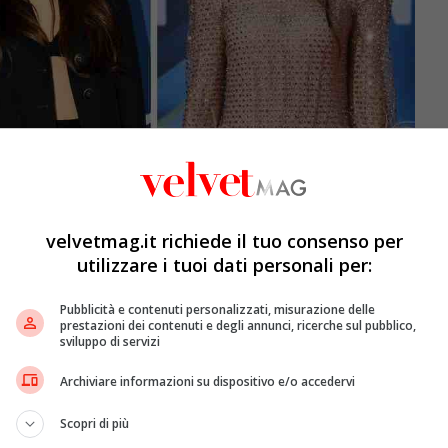
velvetmag.it richiede il tuo consenso per
utilizzare i tuoi dati personali per:
Pubblicità e contenuti personalizzati, misurazione delle
prestazioni dei contenuti e degli annunci, ricerche sul pubblico,
sviluppo di servizi
on ha potuto ampliare sempre più la sua filmografia
Archiviare informazioni su dispositivo e/o accedervi
, Suspiria, 7 sconosciuti a El Royale, In viaggio verso
Scopri di più
tar
. Negli ultimi anni è apparsa in
La figlia oscura,