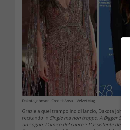
Dakota Johnson. Crediti: Ansa – VelvetMag
Grazie a quel trampolino di lancio, Dakota Johns
recitando in
Single ma non troppo, A Bigger Splash
un sogno, L’amico del cuore
e
L’assistente della s