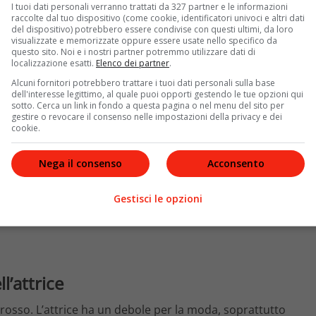
 anche nell’universo Marvel recitando in
Madame Web
I tuoi dati personali verranno trattati da 327 partner e le informazioni
hnson ha stregato la cronaca rosa con la sua
raccolte dal tuo dispositivo (come cookie, identificatori univoci e altri dati
del dispositivo) potrebbero essere condivise con questi ultimi, da loro
rontman dei Coldplay.
visualizzate e memorizzate oppure essere usate nello specifico da
questo sito. Noi e i nostri partner potremmo utilizzare dati di
localizzazione esatti.
Elenco dei partner
.
Alcuni fornitori potrebbero trattare i tuoi dati personali sulla base
dell'interesse legittimo, al quale puoi opporti gestendo le tue opzioni qui
sotto. Cerca un link in fondo a questa pagina o nel menu del sito per
gestire o revocare il consenso nelle impostazioni della privacy e dei
cookie.
Nega il consenso
Acconsento
Gestisci le opzioni
l’attrice
rosso. L’attrice ha un debole per la moda, soprattutto