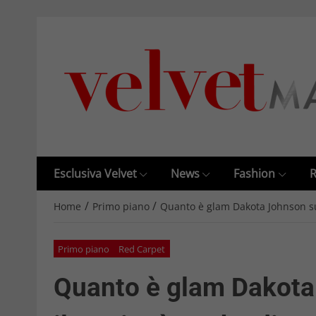
Esclusiva Velvet
News
Fashion
R
/
/
Home
Primo piano
Quanto è glam Dakota Johnson sul
Primo piano
Red Carpet
Quanto è glam Dakota 