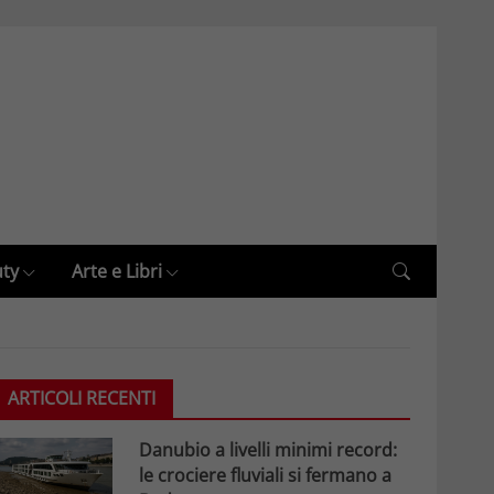
uty
Arte e Libri
ARTICOLI RECENTI
Danubio a livelli minimi record:
le crociere fluviali si fermano a