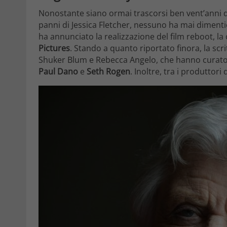
Nonostante siano ormai trascorsi ben vent’anni dal
panni di Jessica Fletcher, nessuno ha mai diment
ha annunciato la realizzazione del film reboot, l
Pictures
. Stando a quanto riportato finora, la scr
Shuker Blum e Rebecca Angelo, che hanno curato
Paul Dano
e
Seth Rogen
. Inoltre, tra i produttor