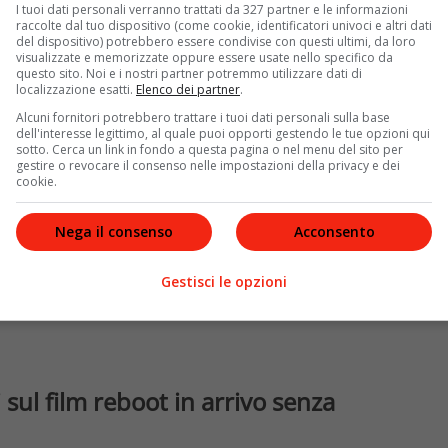
olo schermo,
La Signora in Giallo
si appresta a tornare
I tuoi dati personali verranno trattati da 327 partner e le informazioni
uttavia, il progetto vedrà al centro delle vicende
raccolte dal tuo dispositivo (come cookie, identificatori univoci e altri dati
del dispositivo) potrebbero essere condivise con questi ultimi, da loro
i.
visualizzate e memorizzate oppure essere usate nello specifico da
questo sito. Noi e i nostri partner potremmo utilizzare dati di
localizzazione esatti.
Elenco dei partner
.
Alcuni fornitori potrebbero trattare i tuoi dati personali sulla base
dell'interesse legittimo, al quale puoi opporti gestendo le tue opzioni qui
sotto. Cerca un link in fondo a questa pagina o nel menu del sito per
gestire o revocare il consenso nelle impostazioni della privacy e dei
cookie.
Nega il consenso
Acconsento
Gestisci le opzioni
li sul film reboot in arrivo senza