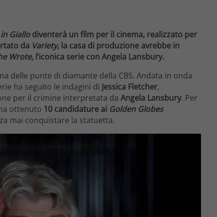
in Giallo
diventerà un film per il cinema, realizzato per
ortato da
Variety
, la casa di produzione avrebbe in
he Wrote
, l’iconica serie con Angela Lansbury.
una delle punte di diamante della CBS. Andata in onda
erie ha seguito le indagini di
Jessica Fletcher
,
one per il crimine interpretata da
Angela Lansbury
. Per
 ha ottenuto
10 candidature ai
Golden Globes
nza mai conquistare la statuetta.