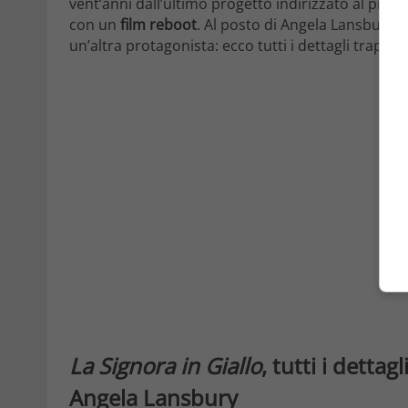
vent’anni dall’ultimo progetto indirizzato al picc
con un
film reboot
. Al posto di Angela Lansbury, t
un’altra protagonista: ecco tutti i dettagli trapelat
La Signora in Giallo
, tutti i dettag
Angela Lansbury