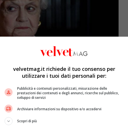
velvetmag.it richiede il tuo consenso per
utilizzare i tuoi dati personali per:
Pubblicità e contenuti personalizzati, misurazione delle
prestazioni dei contenuti e degli annunci, ricerche sul pubblico,
sviluppo di servizi
ie tv (ANSA) – VelvetMag
Archiviare informazioni su dispositivo e/o accedervi
er S. Fischer, Richard Levinson e William Link, ha inoltre
Scopri di più
ivi, andati
in onda dal 1997 al 2003
. Ora, a distanza di