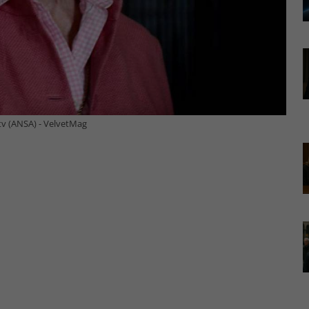
e tv (ANSA) - VelvetMag