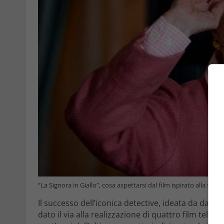
“La Signora in Giallo”, cosa aspettarsi dal film ispirato alla ser
Il successo dell’iconica detective, ideata da da Pet
dato il via alla realizzazione di quattro film televis