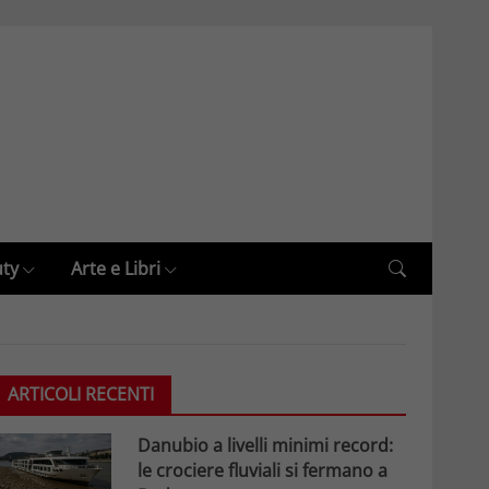
uty
Arte e Libri
ARTICOLI RECENTI
Danubio a livelli minimi record:
le crociere fluviali si fermano a