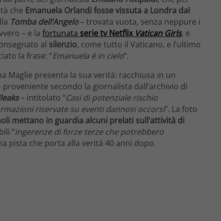
lità che
Emanuela Orlandi fosse vissuta a Londra dal
lla
Tomba dell’Angelo
– trovata vuota, senza neppure i
vvero – e la
fortunata
serie tv Netflix
Vatican Girls
, e
 consegnato al
silenzio
, come tutto il Vaticano, e l’ultimo
ato la frase: “
Emanuela è in cielo
“.
a Maglie presenta la sua verità: racchiusa in un
 proveniente secondo la giornalista dall’archivio di
ileaks
– intitolato “
Casi di potenziale rischio
rmazioni riservate su eventi dannosi occorsi
”. La foto
oli mettano in guardia alcuni prelati sull’attività di
ili “
ingerenze di forze terze che potrebbero
a pista che porta alla verità 40 anni dopo.