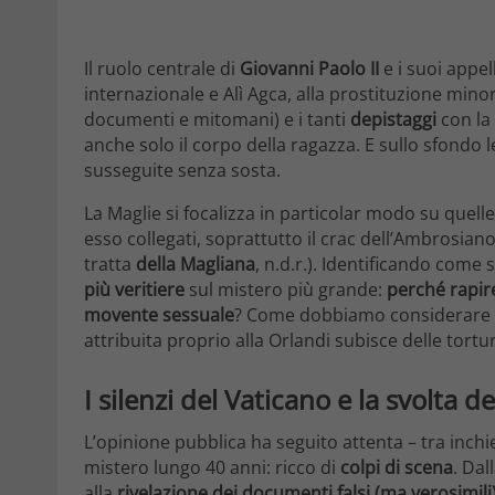
Il ruolo centrale di
Giovanni Paolo II
e i suoi appell
internazionale e Alì Agca, alla prostituzione mino
documenti e mitomani) e i tanti
depistaggi
con la
anche solo il corpo della ragazza. E sullo sfondo 
susseguite senza sosta.
La Maglie si focalizza in particolar modo su quelle
esso collegati, soprattutto il crac dell’Ambrosiano e
tratta
della Magliana
, n.d.r.). Identificando come 
più veritiere
sul mistero più grande:
perché rapir
movente sessuale
? Come dobbiamo considerare qu
attribuita proprio alla Orlandi subisce delle tortu
I silenzi del Vaticano e la svolta d
L’opinione pubblica ha seguito attenta – tra inchies
mistero lungo 40 anni: ricco di
colpi di scena
. Dal
alla
rivelazione dei documenti falsi (ma verosimili