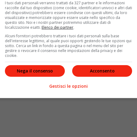
I tuoi dati personali verranno trattati da 327 partner e le informazioni
ria Giovanna Maglie sul caso Orlandi
raccolte dal tuo dispositivo (come cookie, identificatori univoci e altri dati
del dispositivo) potrebbero essere condivise con questi ultimi, da loro
ato
qualche mese prima della sua scomparsa dello
visualizzate e memorizzate oppure essere usate nello specifico da
questo sito. Noi e i nostri partner potremmo utilizzare dati di
personale inchiesta della giornalista sul caso di
localizzazione esatti.
Elenco dei partner
.
chiarisce l’
esito
delle ricerche: la verità è che secondo
Alcuni fornitori potrebbero trattare i tuoi dati personali sulla base
orta
, anni fa, ma è entrata lei stessa in possesso di un
dell'interesse legittimo, al quale puoi opporti gestendo le tue opzioni qui
libro ripercorre lungo otto capitoli la vicenda,
sotto. Cerca un link in fondo a questa pagina o nel menu del sito per
gestire o revocare il consenso nelle impostazioni della privacy e dei
arito
rapimento avvenuto il 22 giugno del 1983
.
cookie.
Nega il consenso
Acconsento
Gestisci le opzioni