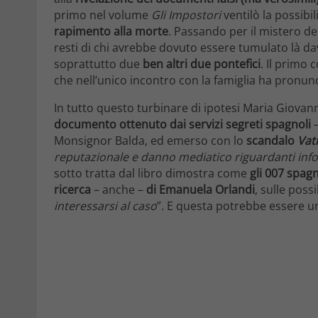
primo nel volume
Gli Impostori
ventilò la possibi
rapimento alla morte
. Passando per il mistero de
resti di chi avrebbe dovuto essere tumulato là da
soprattutto due
ben altri due pontefici
. Il primo
che nell’unico incontro con la famiglia ha pronunci
In tutto questo turbinare di ipotesi Maria Giovann
documento ottenuto dai servizi segreti spagnoli
–
Monsignor Balda, ed emerso con lo
scandalo
Vat
reputazionale e danno mediatico riguardanti info
sotto tratta dal libro dimostra come
gli 007 spagn
ricerca
– anche –
di Emanuela Orlandi
, sulle possib
interessarsi al caso
”. E questa potrebbe essere un