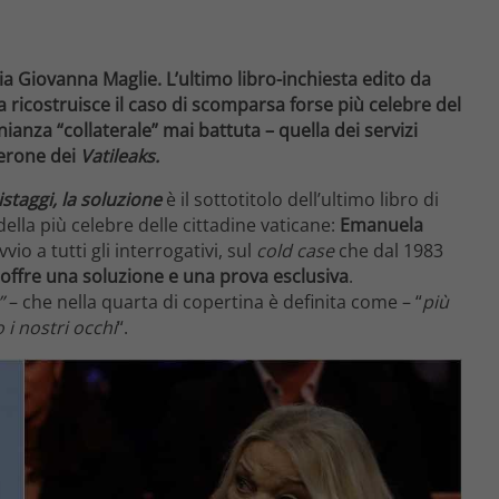
 Giovanna Maglie. L’ultimo libro-inchiesta edito da
 ricostruisce il caso di scomparsa forse più celebre del
nza “collaterale” mai battuta – quella dei servizi
verone dei
Vatileaks.
istaggi, la soluzione
è il sottotitolo dell’ultimo libro di
ella più celebre delle cittadine vaticane:
Emanuela
o a tutti gli interrogativi, sul
cold case
che dal 1983
offre una soluzione e una prova esclusiva
.
”
– che nella quarta di copertina è definita come – “
più
 i nostri occhi
“.