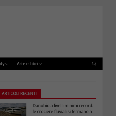
uty
Arte e Libri
ARTICOLI RECENTI
Danubio a livelli minimi record:
le crociere fluviali si fermano a