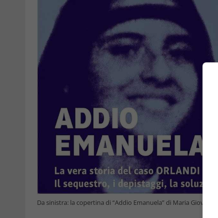
Da sinistra: la copertina di “Addio Emanuela” di Maria Giovann