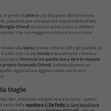
i. In primis le
piste
(le più disparate, dal terrorismo
rile, passando per una quantità imprecisabile di falsi
famiglia Orlandi
sempre in primo piano a chiedere
le ipotesi che con maggiore e minore forza si sono
 relative alla
banca
(intesa come lo
IOR
e gli scandali ad
 Calvi, n.d.r.) e alla
banda
(naturalmente a Roma si
sia proprio
l’intreccio tra queste due a dare le risposte
e proprio Emanuela Orlandi
. Esisteva davvero un
ella registrazione agghiacciante con la voce
re?
ella Maglie
te, libri, interviste, indagini vere e proprie – questo
la svolta della
s
epoltura
di
De Pedis
in
Sant’Apollinare,
)
da parte del giornalista
Emiliano Fittipaldi
, che per