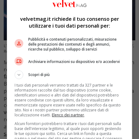
velvetmag.it richiede il tuo consenso per
utilizzare i tuoi dati personali per:
Pubblicità e contenuti personalizzati, misurazione
delle prestazioni dei contenuti e degli annunci,
L’attore Pierpaolo Spollon durante il photocall della serie tv Rai ‘Blanca’,
ricerche sul pubblico, sviluppo di servizi
Roma, 18 novembre 2021. ANSA/ETTORE FERRARI
Archiviare informazioni su dispositivo e/o accedervi
Ma è sicuramente il giovane cuoco
Nanni Busalla
(che in
realtà è
Sebastiano Russo
), con cui Spollon ci regala la
Scopri di più
faccia fascinosa del cattivo
. Sebastiano è il fidanzato di
Beatrice, l’amata sorella di Blanca, che ha denunciato
I tuoi dati personali verranno trattati da 327 partner e le
informazioni raccolte dal tuo dispositivo (come cookie,
proprio lui per il suo omicidio. Salvo poi scoprire che ha
identificatori univoci e altri dati del dispositivo) potrebbero
passato quindici anni in prigione senza essere
essere condivise con questi ultimi, da loro visualizzate e
colpevole. Da qui i comportamenti maniacali per
memorizzate oppure essere usate nello specifico da questo
sito. Noi e i nostri partner potremmo utilizzare dati di
vendicarsi di Blanca
– che “
lo condanna sempre
” – in
localizzazione esatti.
Elenco dei partner
.
realtà se ne invaghisce e letteralmente la salva,
Alcuni fornitori potrebbero trattare i tuoi dati personali sulla
avvisando Liguori.
Cosa accadrà in questo triangolo lo
base dell'interesse legittimo, al quale puoi opporti gestendo
sapremo nella seconda stagione
di
Blanca
– le cui
le tue opzioni qui sotto. Cerca un link in fondo a questa
pagina o nel menu del sito per gestire o revocare il consenso