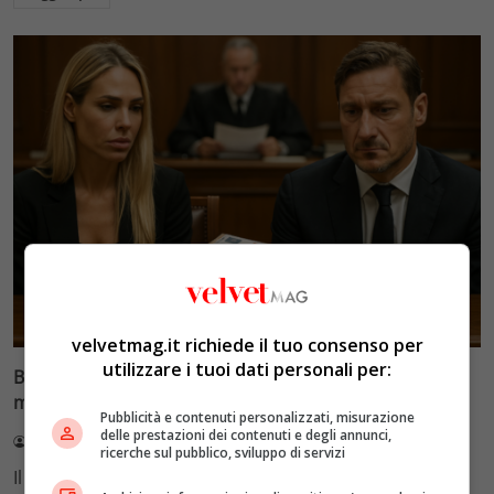
Glamour & Gossip
velvetmag.it richiede il tuo consenso per
utilizzare i tuoi dati personali per:
Blasi vs Totti: il giudice riduce l’assegno di
mantenimento a 10.900 euro
Pubblicità e contenuti personalizzati, misurazione
delle prestazioni dei contenuti e degli annunci,
Redazione VelvetMAG
4 Agosto 2026
ricerche sul pubblico, sviluppo di servizi
Il Tribunale di Roma ha fissato l'assegno di