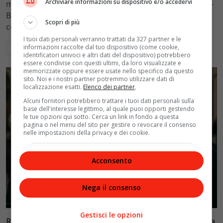
Archiviare informazioni su dispositivo e/o accedervi
mantenimento figli a 10.900 euro mensili nel caso Totti-
Blasi, respingendo la richiesta di 20mila euro della
Scopri di più
conduttrice.
I tuoi dati personali verranno trattati da 327 partner e le
informazioni raccolte dal tuo dispositivo (come cookie,
Leggi di più
identificatori univoci e altri dati del dispositivo) potrebbero
essere condivise con questi ultimi, da loro visualizzate e
memorizzate oppure essere usate nello specifico da questo
sito. Noi e i nostri partner potremmo utilizzare dati di
localizzazione esatti.
Elenco dei partner
.
Alcuni fornitori potrebbero trattare i tuoi dati personali sulla
base dell'interesse legittimo, al quale puoi opporti gestendo
le tue opzioni qui sotto. Cerca un link in fondo a questa
pagina o nel menu del sito per gestire o revocare il consenso
nelle impostazioni della privacy e dei cookie.
Acconsento
Nega il consenso
Politica
Gestisci le opzioni
Riconoscimento facciale, il governo accelera i poteri alla