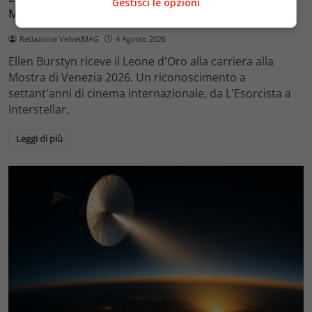
Gestisci le opzioni
Mostra di Venezia 2026
Redazione VelvetMAG
4 Agosto 2026
Ellen Burstyn riceve il Leone d'Oro alla carriera alla
Mostra di Venezia 2026. Un riconoscimento a
settant'anni di cinema internazionale, da L'Esorcista a
Interstellar.
Leggi di più