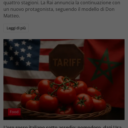
quattro stagioni. La Rai annuncia la continuazione con
un nuovo protagonista, seguendo il modello di Don
Matteo.
Leggi di più
Food
L’oro rosso italiano sotto assedio: pomodoro, dazi Usa