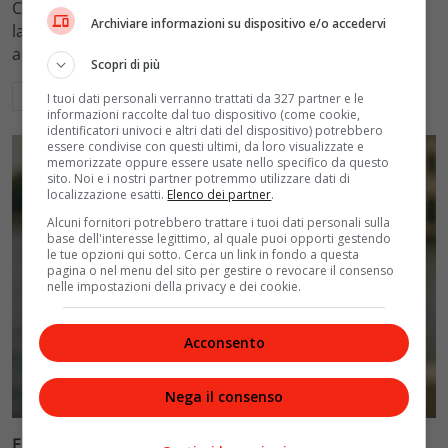
Come funzionano i controlli del fisco sui conti correnti:
Archiviare informazioni su dispositivo e/o accedervi
la doppia soglia del 20% e 71mila euro che attiva gli
accertamenti e la ricostruzione del reddito.
Scopri di più
Leggi di più
I tuoi dati personali verranno trattati da 327 partner e le
informazioni raccolte dal tuo dispositivo (come cookie,
identificatori univoci e altri dati del dispositivo) potrebbero
essere condivise con questi ultimi, da loro visualizzate e
memorizzate oppure essere usate nello specifico da questo
sito. Noi e i nostri partner potremmo utilizzare dati di
localizzazione esatti.
Elenco dei partner
.
Alcuni fornitori potrebbero trattare i tuoi dati personali sulla
base dell'interesse legittimo, al quale puoi opporti gestendo
le tue opzioni qui sotto. Cerca un link in fondo a questa
pagina o nel menu del sito per gestire o revocare il consenso
nelle impostazioni della privacy e dei cookie.
Acconsento
Cinema
Nega il consenso
Ellen Burstyn riceve il Leone d’Oro alla carriera alla