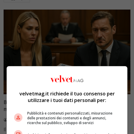
Glamour & Gossip
velvetmag.it richiede il tuo consenso per
utilizzare i tuoi dati personali per:
Blasi vs Totti: il giudice riduce l’assegno di
mantenimento a 10.900 euro
Pubblicità e contenuti personalizzati, misurazione
delle prestazioni dei contenuti e degli annunci,
Redazione VelvetMAG
4 Agosto 2026
ricerche sul pubblico, sviluppo di servizi
Il Tribunale di Roma ha fissato l'assegno di