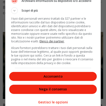
Archiviare informazioni su dispositivo e/o accedervi
mantenimento figli a 10.900 euro mensili nel caso Totti-
Blasi, respingendo la richiesta di 20mila euro della
Scopri di più
conduttrice.
I tuoi dati personali verranno trattati da 327 partner e le
informazioni raccolte dal tuo dispositivo (come cookie,
Leggi di più
identificatori univoci e altri dati del dispositivo) potrebbero
essere condivise con questi ultimi, da loro visualizzate e
memorizzate oppure essere usate nello specifico da questo
sito. Noi e i nostri partner potremmo utilizzare dati di
localizzazione esatti.
Elenco dei partner
.
Alcuni fornitori potrebbero trattare i tuoi dati personali sulla
base dell'interesse legittimo, al quale puoi opporti gestendo
le tue opzioni qui sotto. Cerca un link in fondo a questa
pagina o nel menu del sito per gestire o revocare il consenso
nelle impostazioni della privacy e dei cookie.
Acconsento
Nega il consenso
Politica
Gestisci le opzioni
Riconoscimento facciale, il governo accelera i poteri alla