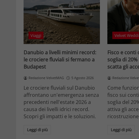
Viaggi
Velvet Weddi
Danubio a livelli minimi record:
Fisco e conti 
le crociere fluviali si fermano a
soglia di 20%
Budapest
scatta gli ac
Redazione VelvetMAG
5 Agosto 2026
Redazione Velv
Le crociere fluviali sul Danubio
Come funziona
affrontano un'emergenza senza
fisco sui cont
precedenti nell'estate 2026 a
soglia del 20
causa dei livelli idrici record.
attiva gli acc
Scopri gli impatti e le soluzioni.
ricostruzione
Leggi di più
Leggi di più