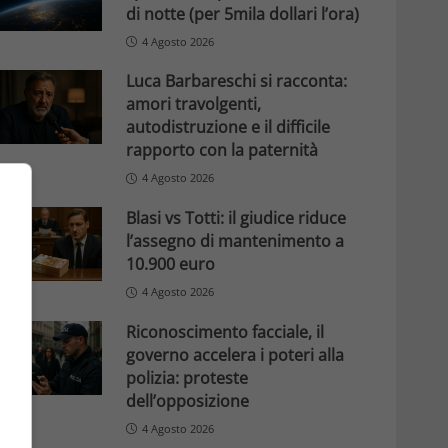
di notte (per 5mila dollari l’ora)
4 Agosto 2026
Luca Barbareschi si racconta:
amori travolgenti,
autodistruzione e il difficile
rapporto con la paternità
4 Agosto 2026
Blasi vs Totti: il giudice riduce
l’assegno di mantenimento a
10.900 euro
4 Agosto 2026
Riconoscimento facciale, il
governo accelera i poteri alla
polizia: proteste
dell’opposizione
4 Agosto 2026