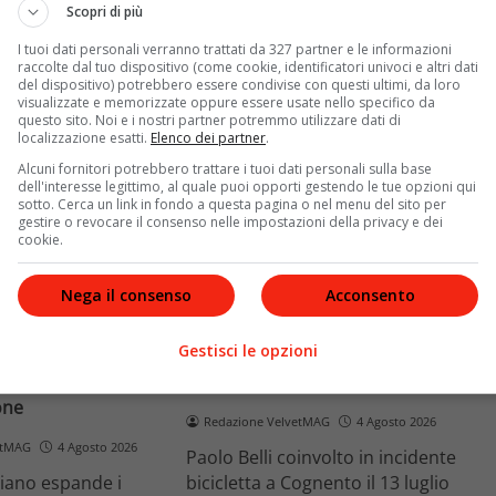
e implicaz
ospedalieri e il suo difficile
Scopri di più
rapporto con la paternità
I tuoi dati personali verranno trattati da 327 partner e le informazioni
raccolte dal tuo dispositivo (come cookie, identificatori univoci e altri dati
Leggi di più
del dispositivo) potrebbero essere condivise con questi ultimi, da loro
visualizzate e memorizzate oppure essere usate nello specifico da
questo sito. Noi e i nostri partner potremmo utilizzare dati di
localizzazione esatti.
Elenco dei partner
.
Alcuni fornitori potrebbero trattare i tuoi dati personali sulla base
dell'interesse legittimo, al quale puoi opporti gestendo le tue opzioni qui
sotto. Cerca un link in fondo a questa pagina o nel menu del sito per
gestire o revocare il consenso nelle impostazioni della privacy e dei
cookie.
News
Nega il consenso
Acconsento
o facciale, il
Paolo Belli, tragico incidente in
Gestisci le opzioni
ra i poteri alla
bicicletta: morto il pedone
ste
Alessandro Magnani
one
Redazione VelvetMAG
4 Agosto 2026
etMAG
4 Agosto 2026
Paolo Belli coinvolto in incidente
aliano espande i
bicicletta a Cognento il 13 luglio