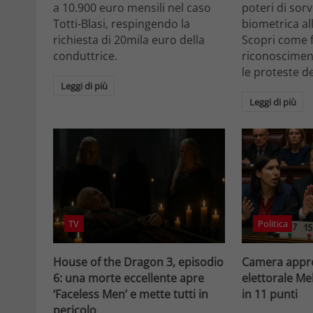
a 10.900 euro mensili nel caso
poteri di sor
Totti-Blasi, respingendo la
biometrica all
richiesta di 20mila euro della
Scopri come f
conduttrice.
riconosciment
le proteste d
Leggi di più
Leggi di più
TV
Politica
House of the Dragon 3, episodio
Camera appro
6: una morte eccellente apre
elettorale Me
‘Faceless Men’ e mette tutti in
in 11 punti
pericolo