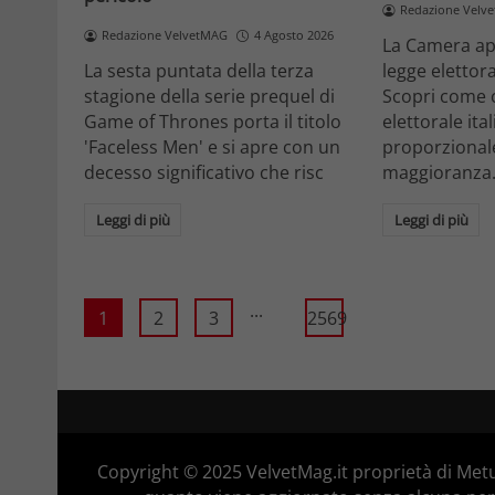
Redazione Velv
Redazione VelvetMAG
4 Agosto 2026
La Camera ap
La sesta puntata della terza
legge elettora
stagione della serie prequel di
Scopri come 
Game of Thrones porta il titolo
elettorale ita
'Faceless Men' e si apre con un
proporzionale
decesso significativo che risc
maggioranza
Leggi di più
Leggi di più
...
1
2
3
2569
Copyright © 2025 VelvetMag.it proprietà di Metu