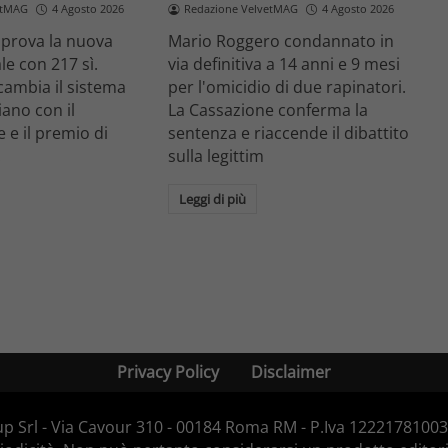
etMAG
4 Agosto 2026
Redazione VelvetMAG
4 Agosto 2026
prova la nuova
Mario Roggero condannato in
le con 217 sì.
via definitiva a 14 anni e 9 mesi
cambia il sistema
per l'omicidio di due rapinatori.
liano con il
La Cassazione conferma la
 e il premio di
sentenza e riaccende il dibattito
.
sulla legittim
Leggi di più
Privacy Policy
Disclaimer
p Srl - Via Cavour 310 - 00184 Roma RM - P.Iva 12221781003 -