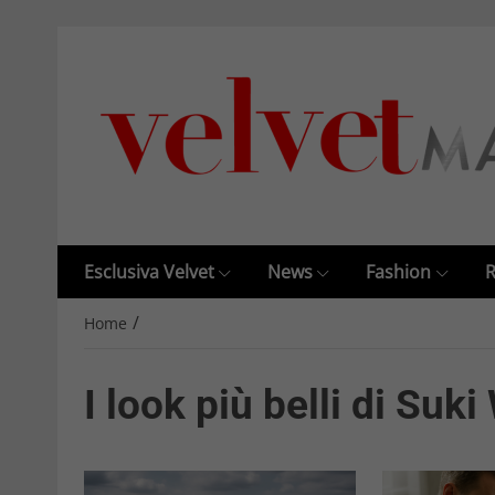
Esclusiva Velvet
News
Fashion
R
/
Home
I look più belli di Suk