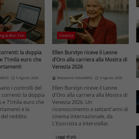
ng & Bon Ton
Cinema
correnti: la doppia
Ellen Burstyn riceve il Leone
 e 71mila euro che
d’Oro alla carriera alla Mostra di
certamenti
Venezia 2026
etMAG
5 Agosto 2026
Redazione VelvetMAG
4 Agosto 2026
no i controlli del
Ellen Burstyn riceve il Leone
i correnti: la doppia
d'Oro alla carriera alla Mostra di
% e 71mila euro che
Venezia 2026. Un
ertamenti e la
riconoscimento a settant'anni di
 del reddito.
cinema internazionale, da
L'Esorcista a Interstellar.
Leggi di più