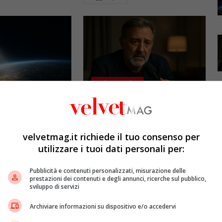
Esclusiva Velvet
l: gli specchi
Luca Barbareschi si racconta:
promettono il sole
amori travolgenti,
5mila dollari l’ora)
autodistruzione e il difficile
velvetmag.it richiede il tuo consenso per
rapporto con la paternità
utilizzare i tuoi dati personali per:
etMAG
4 Agosto 2026
Redazione VelvetMAG
4 Agosto 2026
bitali spaziali
Pubblicità e contenuti personalizzati, misurazione delle
 riflettere la luce
Luca Barbareschi si racconta a
prestazioni dei contenuti e degli annunci, ricerche sul pubblico,
sviluppo di servizi
spazio per
70 anni in un'intervista intima:
Terra dopo il
rivela otto relazioni
Archiviare informazioni su dispositivo e/o accedervi
opri come funziona
contemporanee, tre ricoveri