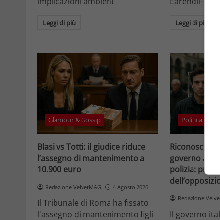
implicazioni ambient
Eärendil-1 e l
Leggi di più
Leggi di più
Glamour & Gossip
Politica
Blasi vs Totti: il giudice riduce
Riconosciment
l’assegno di mantenimento a
governo accele
10.900 euro
polizia: prote
dell’opposizi
Redazione VelvetMAG
4 Agosto 2026
Redazione Velv
Il Tribunale di Roma ha fissato
l'assegno di mantenimento figli
Il governo it