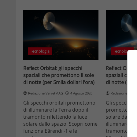
Tecnologia
Tecnologia
Reflect Orbital: gli specchi
Reflect Orbita
spaziali che promettono il sole
spaziali che 
di notte (per 5mila dollari l’ora)
di notte (per 
Redazione VelvetMAG
4 Agosto 2026
Redazione Velv
Gli specchi orbitali promettono
Gli specchi or
di illuminare la Terra dopo il
promettono di
tramonto riflettendo la luce
solare dallo 
solare dallo spazio. Scopri come
illuminare la 
funziona Eärendil-1 e le
tramonto. Sc