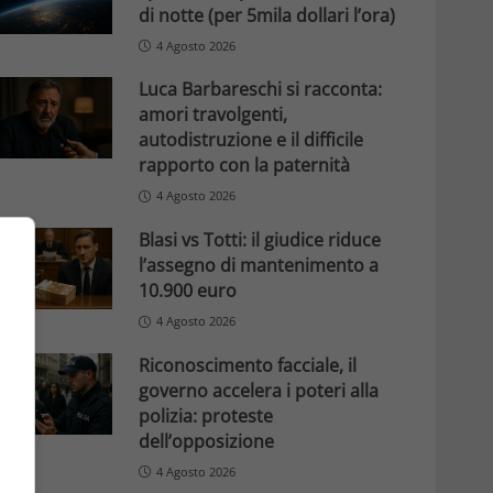
di notte (per 5mila dollari l’ora)
4 Agosto 2026
Luca Barbareschi si racconta:
amori travolgenti,
autodistruzione e il difficile
rapporto con la paternità
4 Agosto 2026
Blasi vs Totti: il giudice riduce
l’assegno di mantenimento a
10.900 euro
4 Agosto 2026
Riconoscimento facciale, il
governo accelera i poteri alla
polizia: proteste
dell’opposizione
4 Agosto 2026