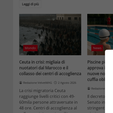
Leggi di più
Mondo
News
Ceuta in crisi: migliaia di
Piscine più si
nuotatori dal Marocco e il
approva il de
collasso dei centri di accoglienza
nuove norme 
cuffia obbliga
Redazione VelvetMAG
2 Agosto 2026
Redazione Velv
La crisi migratoria Ceuta
raggiunge livelli critici con 49-
Il decreto Sp
60mila persone attraversate in
Senato intro
48 ore. Centri di accoglienza al
stringenti per