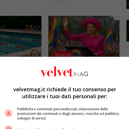
Royal Life
cure: il Senato
Massima inaugura il WorldPride
creto Sport con
2026: prima Regina della storia a
su bocchettoni e
farlo
velvetmag.it richiede il tuo consenso per
toria
Redazione VelvetMAG
31 Luglio 2026
utilizzare i tuoi dati personali per:
etMAG
1 Agosto 2026
La Regina Massima dei Paesi
Pubblicità e contenuti personalizzati, misurazione delle
ort approvato dal
Bassi inaugura il WorldPride
prestazioni dei contenuti e degli annunci, ricerche sul pubblico,
duce regole
2026 ad Amsterdam il 26 luglio,
sviluppo di servizi
 la sicurezza
diventando la prima sovrana