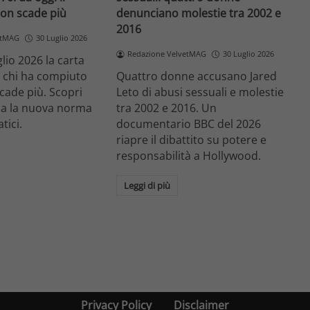
on scade più
denunciano molestie tra 2002 e
2016
etMAG
30 Luglio 2026
Redazione VelvetMAG
30 Luglio 2026
lio 2026 la carta
r chi ha compiuto
Quattro donne accusano Jared
cade più. Scopri
Leto di abusi sessuali e molestie
a la nuova norma
tra 2002 e 2016. Un
atici.
documentario BBC del 2026
riapre il dibattito su potere e
responsabilità a Hollywood.
Leggi di più
Privacy Policy
Disclaimer