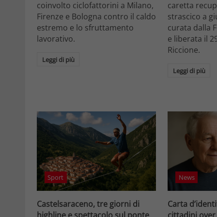
coinvolto ciclofattorini a Milano,
caretta recupe
Firenze e Bologna contro il caldo
strascico a gi
estremo e lo sfruttamento
curata dalla
lavorativo.
e liberata il 2
Riccione.
Leggi di più
Leggi di più
Sport
News
Castelsaraceno, tre giorni di
Carta d’identi
highline e spettacolo sul ponte
cittadini over 