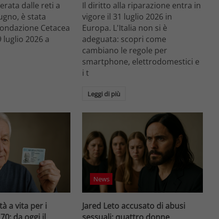
rata dalle reti a
Il diritto alla riparazione entra in
ugno, è stata
vigore il 31 luglio 2026 in
 Fondazione Cetacea
Europa. L'Italia non si è
9 luglio 2026 a
adeguata: scopri come
cambiano le regole per
smartphone, elettrodomestici e
i t
Leggi di più
News
tà a vita per i
Jared Leto accusato di abusi
70: da oggi il
sessuali: quattro donne