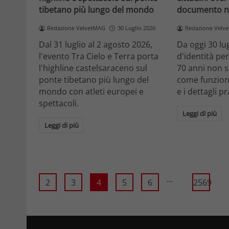
tibetano più lungo del mondo
documento n
Redazione VelvetMAG
30 Luglio 2026
Redazione Velv
Dal 31 luglio al 2 agosto 2026,
Da oggi 30 lug
l'evento Tra Cielo e Terra porta
d'identità pe
l'highline castelsaraceno sul
70 anni non s
ponte tibetano più lungo del
come funzion
mondo con atleti europei e
e i dettagli pr
spettacoli.
Leggi di più
Leggi di più
...
2
3
4
5
6
2569