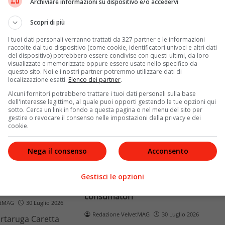
a obbligatoria
regnante nella storia a
Archiviare informazioni su dispositivo e/o accedervi
cchettoni a norma
presiedere l'evento globale L
Scopri di più
pianti non conf
Leggi di più
I tuoi dati personali verranno trattati da 327 partner e le informazioni
raccolte dal tuo dispositivo (come cookie, identificatori univoci e altri dati
del dispositivo) potrebbero essere condivise con questi ultimi, da loro
visualizzate e memorizzate oppure essere usate nello specifico da
questo sito. Noi e i nostri partner potremmo utilizzare dati di
localizzazione esatti.
Elenco dei partner
.
Alcuni fornitori potrebbero trattare i tuoi dati personali sulla base
dell'interesse legittimo, al quale puoi opporti gestendo le tue opzioni qui
sotto. Cerca un link in fondo a questa pagina o nel menu del sito per
gestire o revocare il consenso nelle impostazioni della privacy e dei
cookie.
Tecnologia
Nega il consenso
Acconsento
aruga torna libera
Diritto alla riparazione Ue: l’Italia
 dopo il salvataggio
non rispetta la scadenza del 31
Gestisci le opzioni
ione Cetacea
luglio, cosa cambia per i
consumatori
etMAG
30 Luglio 2026
Redazione VelvetMAG
30 Luglio 2026
artaruga Caretta