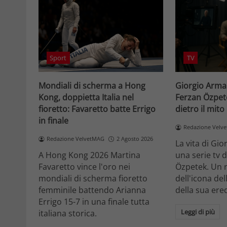
Sport
TV
Mondiali di scherma a Hong
Giorgio Arman
Kong, doppietta Italia nel
Ferzan Özpet
fioretto: Favaretto batte Errigo
dietro il mito
in finale
Redazione Velv
Redazione VelvetMAG
2 Agosto 2026
La vita di Gi
A Hong Kong 2026 Martina
una serie tv 
Favaretto vince l'oro nei
Özpetek. Un r
mondiali di scherma fioretto
dell'icona del
femminile battendo Arianna
della sua ered
Errigo 15-7 in una finale tutta
Leggi di più
italiana storica.