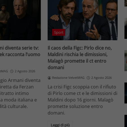
Sport
i diventa serie tv:
Il caos della Figc: Pirlo dice no,
ek racconta l’uomo
Maldini rischia le dimissioni,
Malagò promette il ct entro
domani
etMAG
2 Agosto 2026
Redazione VelvetMAG
2 Agosto 2026
orgio Armani diventa
diretta da Ferzan
La crisi Figc scoppia con il rifiuto
itratto intimo
di Pirlo come ct e le dimissioni di
la moda italiana e
Maldini dopo 16 giorni. Malagò
ità culturale.
promette soluzione entro
domani.
Leggi di più