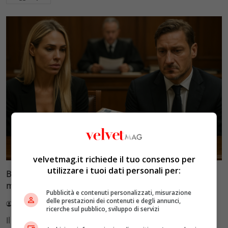
Glamour & Gossip
velvetmag.it richiede il tuo consenso per
utilizzare i tuoi dati personali per:
Blasi vs Totti: il giudice riduce l’assegno di
mantenimento a 10.900 euro
Pubblicità e contenuti personalizzati, misurazione
delle prestazioni dei contenuti e degli annunci,
Redazione VelvetMAG
4 Agosto 2026
ricerche sul pubblico, sviluppo di servizi
Il Tribunale di Roma ha fissato l'assegno di