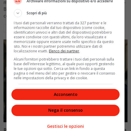
Archiviare informazioni su dispositivo e/o accedervi
mantenimento figli a 10.900 euro mensili nel caso Totti-
Blasi, respingendo la richiesta di 20mila euro della
Scopri di più
conduttrice.
I tuoi dati personali verranno trattati da 327 partner e le
informazioni raccolte dal tuo dispositivo (come cookie,
Leggi di più
identificatori univoci e altri dati del dispositivo) potrebbero
essere condivise con questi ultimi, da loro visualizzate e
memorizzate oppure essere usate nello specifico da questo
sito. Noi e i nostri partner potremmo utilizzare dati di
localizzazione esatti.
Elenco dei partner
.
Alcuni fornitori potrebbero trattare i tuoi dati personali sulla
base dell'interesse legittimo, al quale puoi opporti gestendo
le tue opzioni qui sotto. Cerca un link in fondo a questa
pagina o nel menu del sito per gestire o revocare il consenso
nelle impostazioni della privacy e dei cookie.
Acconsento
Nega il consenso
Politica
Gestisci le opzioni
Riconoscimento facciale, il governo accelera i poteri alla