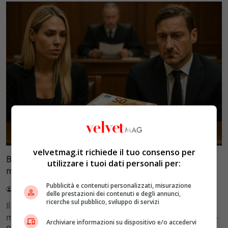
Glamour & Gossip
velvetmag.it richiede il tuo consenso per
Blasi vs Totti: il giudice riduce l’assegno di
utilizzare i tuoi dati personali per:
mantenimento a 10.900 euro
Pubblicità e contenuti personalizzati, misurazione
Redazione VelvetMAG
4 Agosto 2026
delle prestazioni dei contenuti e degli annunci,
ricerche sul pubblico, sviluppo di servizi
Il Tribunale di Roma ha fissato l'assegno di
mantenimento figli a 10.900 euro mensili nel caso Totti-
Archiviare informazioni su dispositivo e/o accedervi