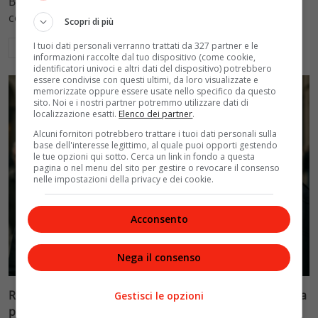
Blasi, respingendo la richiesta di 20mila euro della
conduttrice.
Scopri di più
I tuoi dati personali verranno trattati da 327 partner e le
Leggi di più
informazioni raccolte dal tuo dispositivo (come cookie,
identificatori univoci e altri dati del dispositivo) potrebbero
essere condivise con questi ultimi, da loro visualizzate e
memorizzate oppure essere usate nello specifico da questo
sito. Noi e i nostri partner potremmo utilizzare dati di
localizzazione esatti.
Elenco dei partner
.
Alcuni fornitori potrebbero trattare i tuoi dati personali sulla
base dell'interesse legittimo, al quale puoi opporti gestendo
le tue opzioni qui sotto. Cerca un link in fondo a questa
pagina o nel menu del sito per gestire o revocare il consenso
nelle impostazioni della privacy e dei cookie.
Acconsento
Politica
Nega il consenso
Riconoscimento facciale, il governo accelera i poteri alla
Gestisci le opzioni
polizia: proteste dell’opposizione