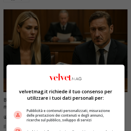
Glamour & Gossip
velvetmag.it richiede il tuo consenso per
utilizzare i tuoi dati personali per:
Blasi vs Totti: il giudice riduce l’assegno di
mantenimento a 10.900 euro
Pubblicità e contenuti personalizzati, misurazione
delle prestazioni dei contenuti e degli annunci,
Redazione VelvetMAG
4 Agosto 2026
ricerche sul pubblico, sviluppo di servizi
Il Tribunale di Roma ha fissato l'assegno di