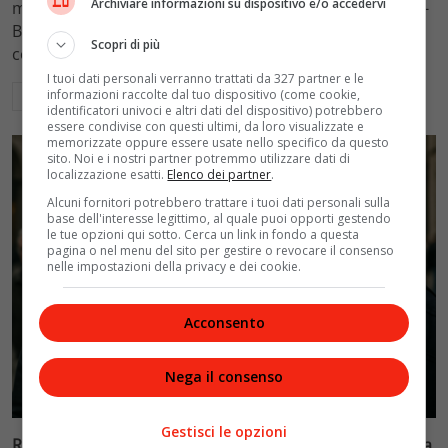
Archiviare informazioni su dispositivo e/o accedervi
mantenimento figli a 10.900 euro mensili nel caso Totti-
Blasi, respingendo la richiesta di 20mila euro della
Scopri di più
conduttrice.
I tuoi dati personali verranno trattati da 327 partner e le
informazioni raccolte dal tuo dispositivo (come cookie,
Leggi di più
identificatori univoci e altri dati del dispositivo) potrebbero
essere condivise con questi ultimi, da loro visualizzate e
memorizzate oppure essere usate nello specifico da questo
sito. Noi e i nostri partner potremmo utilizzare dati di
localizzazione esatti.
Elenco dei partner
.
Alcuni fornitori potrebbero trattare i tuoi dati personali sulla
base dell'interesse legittimo, al quale puoi opporti gestendo
le tue opzioni qui sotto. Cerca un link in fondo a questa
pagina o nel menu del sito per gestire o revocare il consenso
nelle impostazioni della privacy e dei cookie.
Acconsento
Nega il consenso
Politica
Gestisci le opzioni
Riconoscimento facciale, il governo accelera i poteri alla