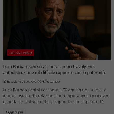
Esclusiva Velvet
Luca Barbareschi si racconta: amori travolgenti,
autodistruzione e il difficile rapporto con la paternità
Redazione VelvetMAG
4 Agosto 2026
Luca Barbareschi si racconta a 70 anni in un'intervista
intima: rivela otto relazioni contemporanee, tre ricoveri
ospedalieri e il suo difficile rapporto con la paternità
Leggi di più