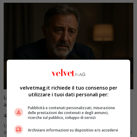
Esclusiva Velvet
velvetmag.it richiede il tuo consenso per
utilizzare i tuoi dati personali per:
Luca Barbareschi si racconta: amori travolgenti,
autodistruzione e il difficile rapporto con la paternità
Pubblicità e contenuti personalizzati, misurazione
delle prestazioni dei contenuti e degli annunci,
Redazione VelvetMAG
4 Agosto 2026
ricerche sul pubblico, sviluppo di servizi
Luca Barbareschi si racconta a 70 anni in un'intervista
Archiviare informazioni su dispositivo e/o accedervi
intima: rivela otto relazioni contemporanee, tre ricoveri