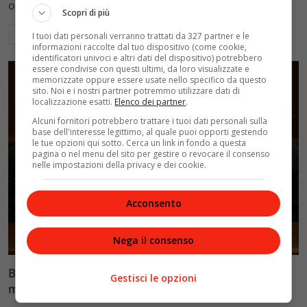
ospedalieri e il suo difficile rapporto con la paternità
Scopri di più
Leggi di più
I tuoi dati personali verranno trattati da 327 partner e le
informazioni raccolte dal tuo dispositivo (come cookie,
identificatori univoci e altri dati del dispositivo) potrebbero
essere condivise con questi ultimi, da loro visualizzate e
memorizzate oppure essere usate nello specifico da questo
sito. Noi e i nostri partner potremmo utilizzare dati di
localizzazione esatti.
Elenco dei partner
.
Alcuni fornitori potrebbero trattare i tuoi dati personali sulla
base dell'interesse legittimo, al quale puoi opporti gestendo
le tue opzioni qui sotto. Cerca un link in fondo a questa
pagina o nel menu del sito per gestire o revocare il consenso
nelle impostazioni della privacy e dei cookie.
Acconsento
Glamour & Gossip
Nega il consenso
Blasi vs Totti: il giudice riduce l’assegno di
Gestisci le opzioni
mantenimento a 10.900 euro