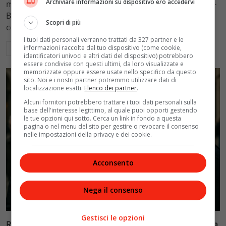
Archiviare informazioni su dispositivo e/o accedervi
mantenimento figli a 10.900 euro mensili nel caso Totti-
Blasi, respingendo la richiesta di 20mila euro della
Scopri di più
conduttrice.
I tuoi dati personali verranno trattati da 327 partner e le
informazioni raccolte dal tuo dispositivo (come cookie,
Leggi di più
identificatori univoci e altri dati del dispositivo) potrebbero
essere condivise con questi ultimi, da loro visualizzate e
memorizzate oppure essere usate nello specifico da questo
sito. Noi e i nostri partner potremmo utilizzare dati di
localizzazione esatti.
Elenco dei partner
.
Alcuni fornitori potrebbero trattare i tuoi dati personali sulla
base dell'interesse legittimo, al quale puoi opporti gestendo
le tue opzioni qui sotto. Cerca un link in fondo a questa
pagina o nel menu del sito per gestire o revocare il consenso
nelle impostazioni della privacy e dei cookie.
Acconsento
Nega il consenso
Politica
Gestisci le opzioni
Riconoscimento facciale, il governo accelera i poteri alla