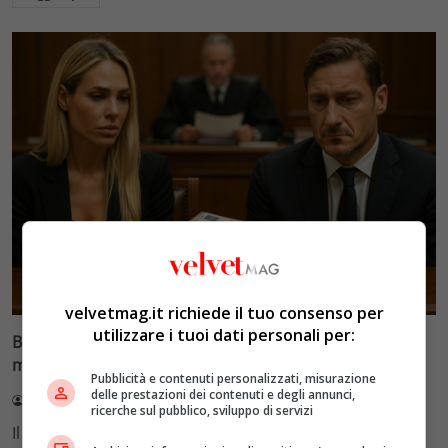
Glamour & Gossip
velvetmag.it richiede il tuo consenso per
utilizzare i tuoi dati personali per:
Blasi vs Totti: il giudice riduce l’assegno di
mantenimento a 10.900 euro
Pubblicità e contenuti personalizzati, misurazione
delle prestazioni dei contenuti e degli annunci,
Redazione VelvetMAG
4 Agosto 2026
ricerche sul pubblico, sviluppo di servizi
Il Tribunale di Roma ha fissato l'assegno di