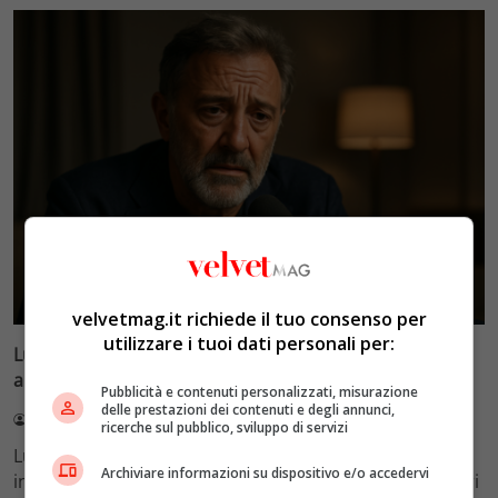
Esclusiva Velvet
velvetmag.it richiede il tuo consenso per
utilizzare i tuoi dati personali per:
Luca Barbareschi si racconta: amori travolgenti,
autodistruzione e il difficile rapporto con la paternità
Pubblicità e contenuti personalizzati, misurazione
delle prestazioni dei contenuti e degli annunci,
Redazione VelvetMAG
4 Agosto 2026
ricerche sul pubblico, sviluppo di servizi
Luca Barbareschi si racconta a 70 anni in un'intervista
Archiviare informazioni su dispositivo e/o accedervi
intima: rivela otto relazioni contemporanee, tre ricoveri