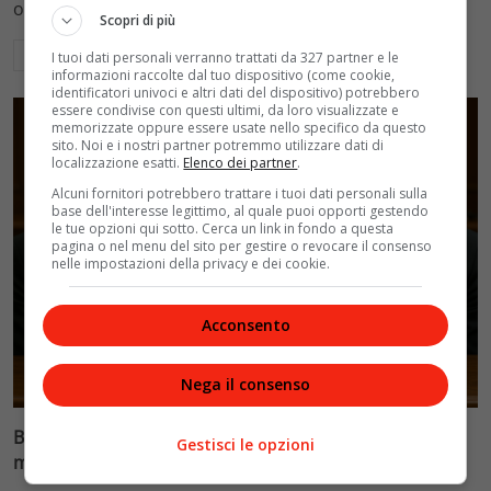
ospedalieri e il suo difficile rapporto con la paternità
Scopri di più
Leggi di più
I tuoi dati personali verranno trattati da 327 partner e le
informazioni raccolte dal tuo dispositivo (come cookie,
identificatori univoci e altri dati del dispositivo) potrebbero
essere condivise con questi ultimi, da loro visualizzate e
memorizzate oppure essere usate nello specifico da questo
sito. Noi e i nostri partner potremmo utilizzare dati di
localizzazione esatti.
Elenco dei partner
.
Alcuni fornitori potrebbero trattare i tuoi dati personali sulla
base dell'interesse legittimo, al quale puoi opporti gestendo
le tue opzioni qui sotto. Cerca un link in fondo a questa
pagina o nel menu del sito per gestire o revocare il consenso
nelle impostazioni della privacy e dei cookie.
Acconsento
Glamour & Gossip
Nega il consenso
Blasi vs Totti: il giudice riduce l’assegno di
Gestisci le opzioni
mantenimento a 10.900 euro