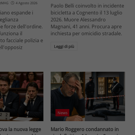
etMAG
4 Agosto 2026
Paolo Belli coinvolto in incidente
aliano espande i
bicicletta a Cognento il 13 luglio
veglianza
2026. Muore Alessandro
e forze dell'ordine.
Magnani, 41 anni. Procura apre
unziona il
inchiesta per omicidio stradale.
o facciale polizia e
Leggi di più
ell'opposiz
News
va la nuova legge
Mario Roggero condannato in