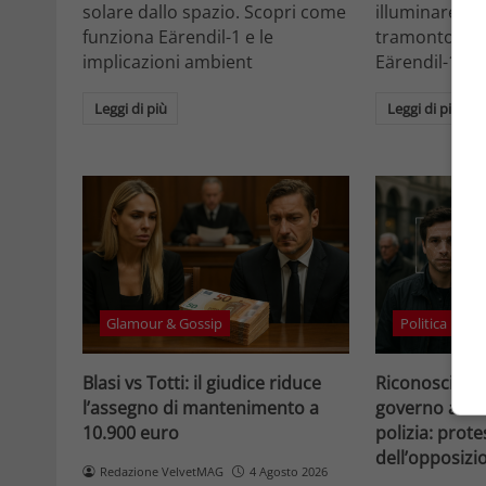
solare dallo spazio. Scopri come
illuminare la 
funziona Eärendil-1 e le
tramonto. Sc
implicazioni ambient
Eärendil-1 e l
Leggi di più
Leggi di più
Glamour & Gossip
Politica
Blasi vs Totti: il giudice riduce
Riconosciment
l’assegno di mantenimento a
governo accele
10.900 euro
polizia: prote
dell’opposizi
Redazione VelvetMAG
4 Agosto 2026