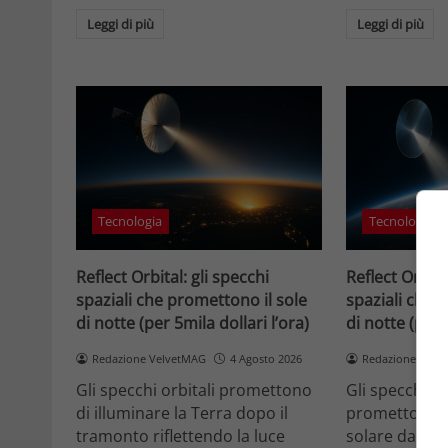
Leggi di più
Leggi di più
Tecnologia
Tecnologia
Reflect Orbital: gli specchi
Reflect Orbita
spaziali che promettono il sole
spaziali che 
di notte (per 5mila dollari l’ora)
di notte (per 
Redazione VelvetMAG
4 Agosto 2026
Redazione Velv
Gli specchi orbitali promettono
Gli specchi or
di illuminare la Terra dopo il
promettono di
tramonto riflettendo la luce
solare dallo 