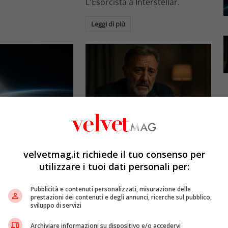
L'Esorcista a Interstellar.
Leggi di più
Esclusiva Velvet
l: gli specchi
Luca Barbareschi si racconta:
promettono il sole
amori travolgenti,
velvetmag.it richiede il tuo consenso per
5mila dollari l’ora)
autodistruzione e il difficile
utilizzare i tuoi dati personali per:
rapporto con la paternità
etMAG
4 Agosto 2026
Pubblicità e contenuti personalizzati, misurazione delle
Redazione VelvetMAG
4 Agosto 2026
prestazioni dei contenuti e degli annunci, ricerche sul pubblico,
bitali spaziali
sviluppo di servizi
 riflettere la luce
Luca Barbareschi si racconta a
spazio per
70 anni in un'intervista intima:
Archiviare informazioni su dispositivo e/o accedervi