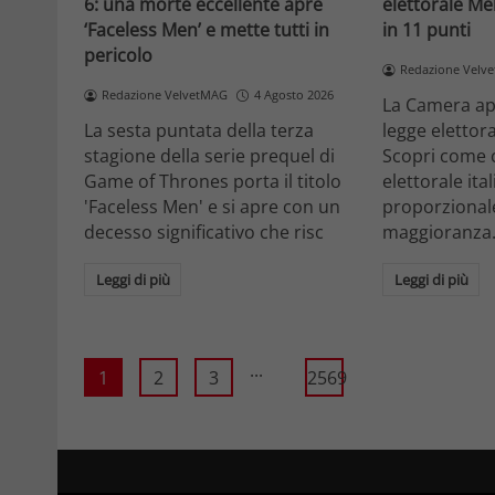
6: una morte eccellente apre
elettorale Me
‘Faceless Men’ e mette tutti in
in 11 punti
pericolo
Redazione Velv
Redazione VelvetMAG
4 Agosto 2026
La Camera ap
La sesta puntata della terza
legge elettora
stagione della serie prequel di
Scopri come 
Game of Thrones porta il titolo
elettorale ita
'Faceless Men' e si apre con un
proporzionale
decesso significativo che risc
maggioranza
Leggi di più
Leggi di più
...
1
2
3
2569