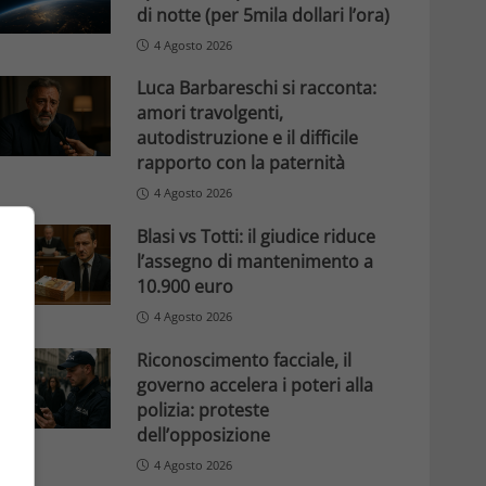
di notte (per 5mila dollari l’ora)
4 Agosto 2026
Luca Barbareschi si racconta:
amori travolgenti,
autodistruzione e il difficile
rapporto con la paternità
4 Agosto 2026
Blasi vs Totti: il giudice riduce
l’assegno di mantenimento a
10.900 euro
4 Agosto 2026
Riconoscimento facciale, il
governo accelera i poteri alla
polizia: proteste
dell’opposizione
4 Agosto 2026