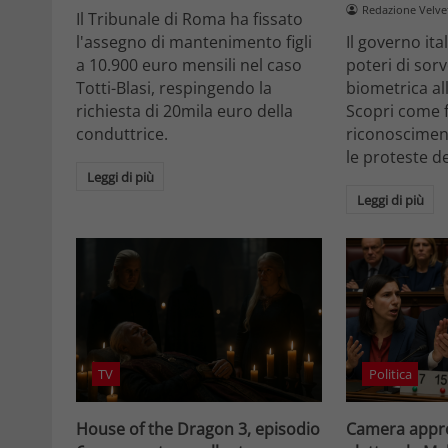
Redazione Velv
Il Tribunale di Roma ha fissato
l'assegno di mantenimento figli
Il governo it
a 10.900 euro mensili nel caso
poteri di sor
Totti-Blasi, respingendo la
biometrica all
richiesta di 20mila euro della
Scopri come f
conduttrice.
riconosciment
le proteste d
Leggi di più
Leggi di più
TV
Politica
House of the Dragon 3, episodio
Camera appro