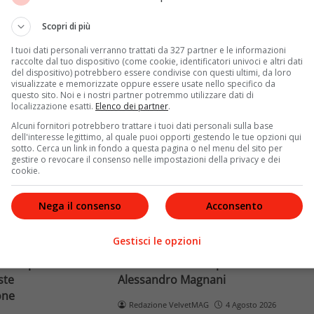
Terra dopo il
rivela otto relazioni
opri come funziona
contemporanee, tre ricoveri
Scopri di più
e implicaz
ospedalieri e il suo difficile
I tuoi dati personali verranno trattati da 327 partner e le informazioni
rapporto con la paternità
raccolte dal tuo dispositivo (come cookie, identificatori univoci e altri dati
del dispositivo) potrebbero essere condivise con questi ultimi, da loro
visualizzate e memorizzate oppure essere usate nello specifico da
Leggi di più
questo sito. Noi e i nostri partner potremmo utilizzare dati di
localizzazione esatti.
Elenco dei partner
.
Alcuni fornitori potrebbero trattare i tuoi dati personali sulla base
dell'interesse legittimo, al quale puoi opporti gestendo le tue opzioni qui
sotto. Cerca un link in fondo a questa pagina o nel menu del sito per
gestire o revocare il consenso nelle impostazioni della privacy e dei
cookie.
Nega il consenso
Acconsento
News
Gestisci le opzioni
o facciale, il
Paolo Belli, tragico incidente in
ra i poteri alla
bicicletta: morto il pedone
ste
Alessandro Magnani
one
Redazione VelvetMAG
4 Agosto 2026