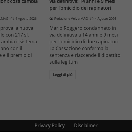
loni: cosa cambia
via definitiva: 14 anni e 9 mesi
per l’omicidio dei rapinatori
etMAG
4 Agosto 2026
Redazione VelvetMAG
4 Agosto 2026
prova la nuova
Mario Roggero condannato in
le con 217 sì.
via definitiva a 14 anni e 9 mesi
cambia il sistema
per l'omicidio di due rapinatori.
liano con il
La Cassazione conferma la
 e il premio di
sentenza e riaccende il dibattito
.
sulla legittim
Leggi di più
Privacy Policy
Disclaimer