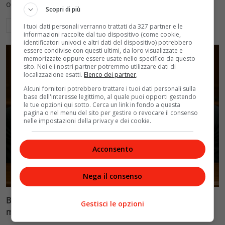
ospedalieri e il suo difficile rapporto con la paternità
Scopri di più
Leggi di più
I tuoi dati personali verranno trattati da 327 partner e le
informazioni raccolte dal tuo dispositivo (come cookie,
identificatori univoci e altri dati del dispositivo) potrebbero
essere condivise con questi ultimi, da loro visualizzate e
memorizzate oppure essere usate nello specifico da questo
sito. Noi e i nostri partner potremmo utilizzare dati di
localizzazione esatti.
Elenco dei partner
.
Alcuni fornitori potrebbero trattare i tuoi dati personali sulla
base dell'interesse legittimo, al quale puoi opporti gestendo
le tue opzioni qui sotto. Cerca un link in fondo a questa
pagina o nel menu del sito per gestire o revocare il consenso
nelle impostazioni della privacy e dei cookie.
Acconsento
Glamour & Gossip
Nega il consenso
Blasi vs Totti: il giudice riduce l’assegno di
Gestisci le opzioni
mantenimento a 10.900 euro