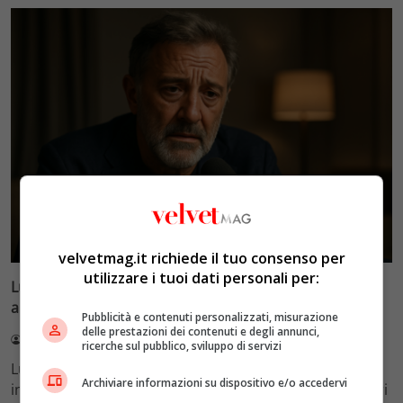
Esclusiva Velvet
velvetmag.it richiede il tuo consenso per
utilizzare i tuoi dati personali per:
Luca Barbareschi si racconta: amori travolgenti,
autodistruzione e il difficile rapporto con la paternità
Pubblicità e contenuti personalizzati, misurazione
delle prestazioni dei contenuti e degli annunci,
Redazione VelvetMAG
4 Agosto 2026
ricerche sul pubblico, sviluppo di servizi
Luca Barbareschi si racconta a 70 anni in un'intervista
Archiviare informazioni su dispositivo e/o accedervi
intima: rivela otto relazioni contemporanee, tre ricoveri