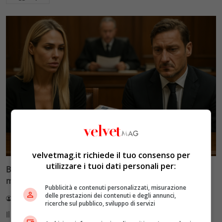
Glamour & Gossip
velvetmag.it richiede il tuo consenso per
utilizzare i tuoi dati personali per:
Blasi vs Totti: il giudice riduce l’assegno di
mantenimento a 10.900 euro
Pubblicità e contenuti personalizzati, misurazione
delle prestazioni dei contenuti e degli annunci,
Redazione VelvetMAG
4 Agosto 2026
ricerche sul pubblico, sviluppo di servizi
Il Tribunale di Roma ha fissato l'assegno di