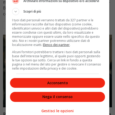
Archiviare informazioni su dispositivo e/o accedervi
mantenimento figli a 10.900 euro mensili nel caso Totti-
Blasi, respingendo la richiesta di 20mila euro della
Scopri di più
conduttrice.
I tuoi dati personali verranno trattati da 327 partner e le
informazioni raccolte dal tuo dispositivo (come cookie,
Leggi di più
identificatori univoci e altri dati del dispositivo) potrebbero
essere condivise con questi ultimi, da loro visualizzate e
memorizzate oppure essere usate nello specifico da questo
sito. Noi e i nostri partner potremmo utilizzare dati di
localizzazione esatti.
Elenco dei partner
.
Alcuni fornitori potrebbero trattare i tuoi dati personali sulla
base dell'interesse legittimo, al quale puoi opporti gestendo
le tue opzioni qui sotto. Cerca un link in fondo a questa
pagina o nel menu del sito per gestire o revocare il consenso
nelle impostazioni della privacy e dei cookie.
Acconsento
Nega il consenso
Politica
Gestisci le opzioni
Riconoscimento facciale, il governo accelera i poteri alla