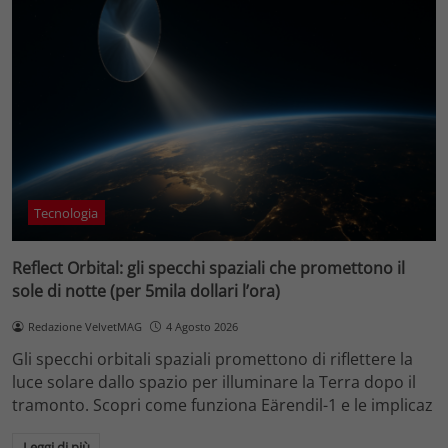
Tecnologia
Reflect Orbital: gli specchi spaziali che promettono il
sole di notte (per 5mila dollari l’ora)
Redazione VelvetMAG
4 Agosto 2026
Gli specchi orbitali spaziali promettono di riflettere la
luce solare dallo spazio per illuminare la Terra dopo il
tramonto. Scopri come funziona Eärendil-1 e le implicaz
Leggi di più