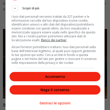
intima: rivela otto relazioni contemporanee, tre ricoveri
Scopri di più
ospedalieri e il suo difficile rapporto con la paternità
I tuoi dati personali verranno trattati da 327 partner e le
Leggi di più
informazioni raccolte dal tuo dispositivo (come cookie,
identificatori univoci e altri dati del dispositivo) potrebbero
essere condivise con questi ultimi, da loro visualizzate e
memorizzate oppure essere usate nello specifico da questo
sito. Noi e i nostri partner potremmo utilizzare dati di
localizzazione esatti.
Elenco dei partner
.
Alcuni fornitori potrebbero trattare i tuoi dati personali sulla
base dell'interesse legittimo, al quale puoi opporti gestendo
le tue opzioni qui sotto. Cerca un link in fondo a questa
pagina o nel menu del sito per gestire o revocare il consenso
nelle impostazioni della privacy e dei cookie.
Acconsento
Nega il consenso
Glamour & Gossip
Gestisci le opzioni
Blasi vs Totti: il giudice riduce l’assegno di