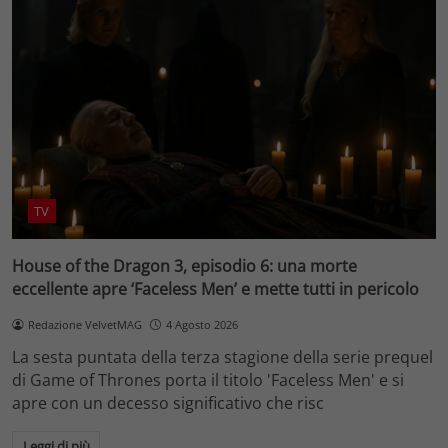
TV
House of the Dragon 3, episodio 6: una morte
eccellente apre ‘Faceless Men’ e mette tutti in pericolo
Redazione VelvetMAG
4 Agosto 2026
La sesta puntata della terza stagione della serie prequel
di Game of Thrones porta il titolo 'Faceless Men' e si
apre con un decesso significativo che risc
Leggi di più