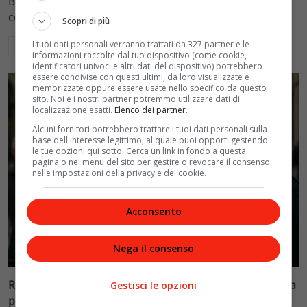
Blasi, respingendo la richiesta di 20mila euro della
conduttrice.
Scopri di più
I tuoi dati personali verranno trattati da 327 partner e le
Leggi di più
informazioni raccolte dal tuo dispositivo (come cookie,
identificatori univoci e altri dati del dispositivo) potrebbero
essere condivise con questi ultimi, da loro visualizzate e
memorizzate oppure essere usate nello specifico da questo
sito. Noi e i nostri partner potremmo utilizzare dati di
localizzazione esatti.
Elenco dei partner
.
Alcuni fornitori potrebbero trattare i tuoi dati personali sulla
base dell'interesse legittimo, al quale puoi opporti gestendo
le tue opzioni qui sotto. Cerca un link in fondo a questa
pagina o nel menu del sito per gestire o revocare il consenso
nelle impostazioni della privacy e dei cookie.
Acconsento
Politica
Nega il consenso
Riconoscimento facciale, il governo accelera i poteri alla
Gestisci le opzioni
polizia: proteste dell’opposizione