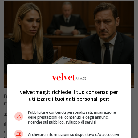
Glamour & Gossip
velvetmag.it richiede il tuo consenso per
Blasi vs Totti: il giudice riduce l’assegno di
utilizzare i tuoi dati personali per:
mantenimento a 10.900 euro
Pubblicità e contenuti personalizzati, misurazione
Redazione VelvetMAG
4 Agosto 2026
delle prestazioni dei contenuti e degli annunci,
ricerche sul pubblico, sviluppo di servizi
Il Tribunale di Roma ha fissato l'assegno di
mantenimento figli a 10.900 euro mensili nel caso Totti-
Archiviare informazioni su dispositivo e/o accedervi