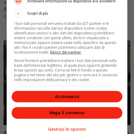
Archiviare informazioni su dispositivo e/o accedervi
mantenimento figli a 10.900 euro mensili nel caso Totti-
Blasi, respingendo la richiesta di 20mila euro della
Scopri di più
conduttrice.
I tuoi dati personali verranno trattati da 327 partner e le
informazioni raccolte dal tuo dispositivo (come cookie,
Leggi di più
identificatori univoci e altri dati del dispositivo) potrebbero
essere condivise con questi ultimi, da loro visualizzate e
memorizzate oppure essere usate nello specifico da questo
sito. Noi e i nostri partner potremmo utilizzare dati di
localizzazione esatti.
Elenco dei partner
.
Alcuni fornitori potrebbero trattare i tuoi dati personali sulla
base dell'interesse legittimo, al quale puoi opporti gestendo
le tue opzioni qui sotto. Cerca un link in fondo a questa
pagina o nel menu del sito per gestire o revocare il consenso
nelle impostazioni della privacy e dei cookie.
Acconsento
Nega il consenso
Politica
Gestisci le opzioni
Riconoscimento facciale, il governo accelera i poteri alla