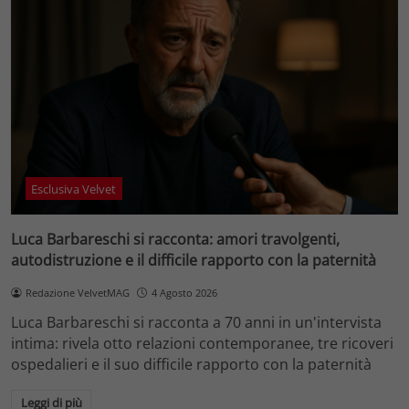
Esclusiva Velvet
Luca Barbareschi si racconta: amori travolgenti,
autodistruzione e il difficile rapporto con la paternità
Redazione VelvetMAG
4 Agosto 2026
Luca Barbareschi si racconta a 70 anni in un'intervista
intima: rivela otto relazioni contemporanee, tre ricoveri
ospedalieri e il suo difficile rapporto con la paternità
Leggi di più