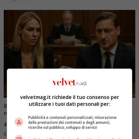
Glamour & Gossip
velvetmag.it richiede il tuo consenso per
utilizzare i tuoi dati personali per:
Blasi vs Totti: il giudice riduce l’assegno di
mantenimento a 10.900 euro
Pubblicità e contenuti personalizzati, misurazione
delle prestazioni dei contenuti e degli annunci,
Redazione VelvetMAG
4 Agosto 2026
ricerche sul pubblico, sviluppo di servizi
Il Tribunale di Roma ha fissato l'assegno di