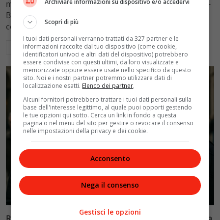
Archiviare informazioni su dispositivo e/o accedervi
mantenimento figli a 10.900 euro mensili nel caso Totti-
Blasi, respingendo la richiesta di 20mila euro della
Scopri di più
conduttrice.
I tuoi dati personali verranno trattati da 327 partner e le
informazioni raccolte dal tuo dispositivo (come cookie,
Leggi di più
identificatori univoci e altri dati del dispositivo) potrebbero
essere condivise con questi ultimi, da loro visualizzate e
memorizzate oppure essere usate nello specifico da questo
sito. Noi e i nostri partner potremmo utilizzare dati di
localizzazione esatti.
Elenco dei partner
.
Alcuni fornitori potrebbero trattare i tuoi dati personali sulla
base dell'interesse legittimo, al quale puoi opporti gestendo
le tue opzioni qui sotto. Cerca un link in fondo a questa
pagina o nel menu del sito per gestire o revocare il consenso
nelle impostazioni della privacy e dei cookie.
Acconsento
Nega il consenso
Politica
Gestisci le opzioni
Riconoscimento facciale, il governo accelera i poteri alla