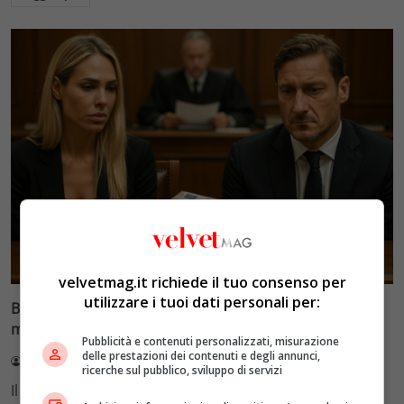
Glamour & Gossip
velvetmag.it richiede il tuo consenso per
utilizzare i tuoi dati personali per:
Blasi vs Totti: il giudice riduce l’assegno di
mantenimento a 10.900 euro
Pubblicità e contenuti personalizzati, misurazione
delle prestazioni dei contenuti e degli annunci,
Redazione VelvetMAG
4 Agosto 2026
ricerche sul pubblico, sviluppo di servizi
Il Tribunale di Roma ha fissato l'assegno di