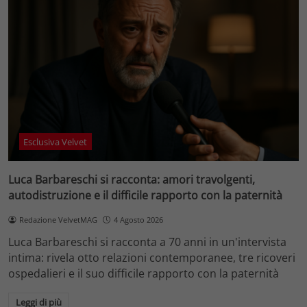
Esclusiva Velvet
Luca Barbareschi si racconta: amori travolgenti,
autodistruzione e il difficile rapporto con la paternità
Redazione VelvetMAG
4 Agosto 2026
Luca Barbareschi si racconta a 70 anni in un'intervista
intima: rivela otto relazioni contemporanee, tre ricoveri
ospedalieri e il suo difficile rapporto con la paternità
Leggi di più