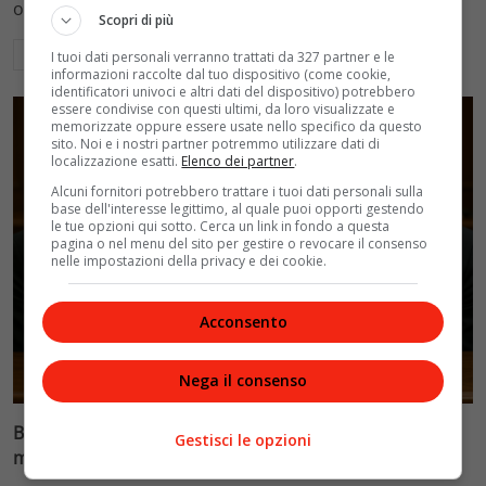
ospedalieri e il suo difficile rapporto con la paternità
Scopri di più
Leggi di più
I tuoi dati personali verranno trattati da 327 partner e le
informazioni raccolte dal tuo dispositivo (come cookie,
identificatori univoci e altri dati del dispositivo) potrebbero
essere condivise con questi ultimi, da loro visualizzate e
memorizzate oppure essere usate nello specifico da questo
sito. Noi e i nostri partner potremmo utilizzare dati di
localizzazione esatti.
Elenco dei partner
.
Alcuni fornitori potrebbero trattare i tuoi dati personali sulla
base dell'interesse legittimo, al quale puoi opporti gestendo
le tue opzioni qui sotto. Cerca un link in fondo a questa
pagina o nel menu del sito per gestire o revocare il consenso
nelle impostazioni della privacy e dei cookie.
Acconsento
Glamour & Gossip
Nega il consenso
Blasi vs Totti: il giudice riduce l’assegno di
Gestisci le opzioni
mantenimento a 10.900 euro