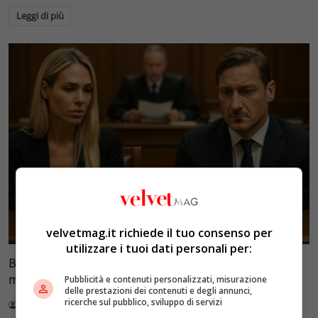
Leggi di più
Glamour & Gossip
velvetmag.it richiede il tuo consenso per
utilizzare i tuoi dati personali per:
Blasi vs Totti: il giudice riduce l’assegno di
mantenimento a 10.900 euro
Pubblicità e contenuti personalizzati, misurazione
delle prestazioni dei contenuti e degli annunci,
ricerche sul pubblico, sviluppo di servizi
Redazione VelvetMAG
4 Agosto 2026