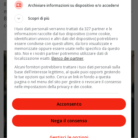
Il Tribunale di Roma ha fissato l'assegno di
Archiviare informazioni su dispositivo e/o accedervi
mantenimento figli a 10.900 euro mensili nel caso Totti-
Blasi, respingendo la richiesta di 20mila euro della
Scopri di più
conduttrice.
I tuoi dati personali verranno trattati da 327 partner e le
informazioni raccolte dal tuo dispositivo (come cookie,
Leggi di più
identificatori univoci e altri dati del dispositivo) potrebbero
essere condivise con questi ultimi, da loro visualizzate e
memorizzate oppure essere usate nello specifico da questo
sito. Noi e i nostri partner potremmo utilizzare dati di
localizzazione esatti.
Elenco dei partner
.
Alcuni fornitori potrebbero trattare i tuoi dati personali sulla
base dell'interesse legittimo, al quale puoi opporti gestendo
le tue opzioni qui sotto. Cerca un link in fondo a questa
pagina o nel menu del sito per gestire o revocare il consenso
nelle impostazioni della privacy e dei cookie.
Acconsento
Nega il consenso
Politica
Gestisci le opzioni