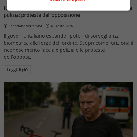
Riconoscimento facciale, il governo accelera i poteri alla
polizia: proteste dell’opposizione
Redazione VelvetMAG
4 Agosto 2026
Il governo italiano espande i poteri di sorveglianza
biometrica alle forze dell'ordine. Scopri come funziona il
riconoscimento facciale polizia e le proteste
dell'opposiz
Leggi di più