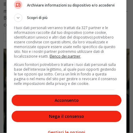
Il Tribunale di Roma ha fissato l'assegno di
Archiviare informazioni su dispositivo e/o accedervi
mantenimento figli a 10.900 euro mensili nel caso Totti-
Blasi, respingendo la richiesta di 20mila euro della
Scopri di più
conduttrice.
I tuoi dati personali verranno trattati da 327 partner e le
informazioni raccolte dal tuo dispositivo (come cookie,
Leggi di più
identificatori univoci e altri dati del dispositivo) potrebbero
essere condivise con questi ultimi, da loro visualizzate e
memorizzate oppure essere usate nello specifico da questo
sito. Noi e i nostri partner potremmo utilizzare dati di
localizzazione esatti.
Elenco dei partner
.
Alcuni fornitori potrebbero trattare i tuoi dati personali sulla
base dell'interesse legittimo, al quale puoi opporti gestendo
le tue opzioni qui sotto. Cerca un link in fondo a questa
pagina o nel menu del sito per gestire o revocare il consenso
nelle impostazioni della privacy e dei cookie.
Acconsento
Nega il consenso
Politica
Gestisci le opzioni