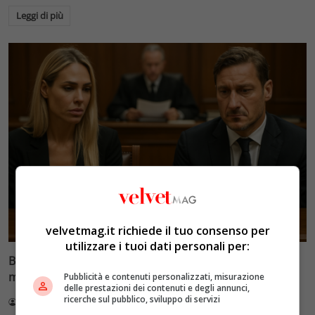
Leggi di più
Glamour & Gossip
velvetmag.it richiede il tuo consenso per
utilizzare i tuoi dati personali per:
Blasi vs Totti: il giudice riduce l’assegno di
mantenimento a 10.900 euro
Pubblicità e contenuti personalizzati, misurazione
delle prestazioni dei contenuti e degli annunci,
ricerche sul pubblico, sviluppo di servizi
Redazione VelvetMAG
4 Agosto 2026