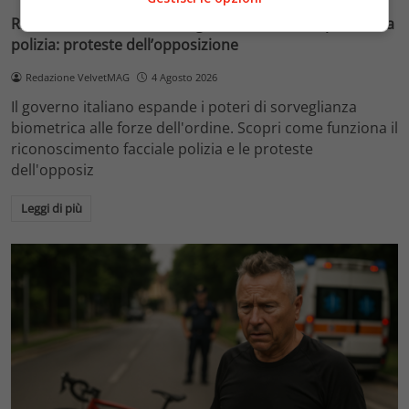
Riconoscimento facciale, il governo accelera i poteri alla
polizia: proteste dell’opposizione
Redazione VelvetMAG
4 Agosto 2026
Il governo italiano espande i poteri di sorveglianza
biometrica alle forze dell'ordine. Scopri come funziona il
riconoscimento facciale polizia e le proteste
dell'opposiz
Leggi di più