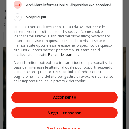
Il Tribunale di Roma ha fissato l'assegno di
Archiviare informazioni su dispositivo e/o accedervi
mantenimento figli a 10.900 euro mensili nel caso Totti-
Blasi, respingendo la richiesta di 20mila euro della
Scopri di più
conduttrice.
I tuoi dati personali verranno trattati da 327 partner e le
informazioni raccolte dal tuo dispositivo (come cookie,
Leggi di più
identificatori univoci e altri dati del dispositivo) potrebbero
essere condivise con questi ultimi, da loro visualizzate e
memorizzate oppure essere usate nello specifico da questo
sito. Noi e i nostri partner potremmo utilizzare dati di
localizzazione esatti.
Elenco dei partner
.
Alcuni fornitori potrebbero trattare i tuoi dati personali sulla
base dell'interesse legittimo, al quale puoi opporti gestendo
le tue opzioni qui sotto. Cerca un link in fondo a questa
pagina o nel menu del sito per gestire o revocare il consenso
nelle impostazioni della privacy e dei cookie.
Acconsento
Nega il consenso
Politica
Gestisci le opzioni