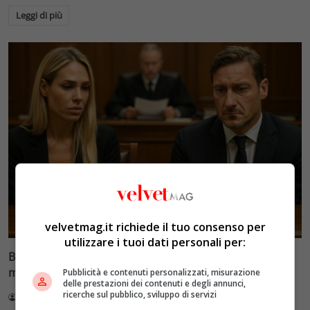
Leggi di più
Glamour & Gossip
velvetmag.it richiede il tuo consenso per
utilizzare i tuoi dati personali per:
Blasi vs Totti: il giudice riduce l’assegno di
mantenimento a 10.900 euro
Pubblicità e contenuti personalizzati, misurazione
delle prestazioni dei contenuti e degli annunci,
ricerche sul pubblico, sviluppo di servizi
Redazione VelvetMAG
4 Agosto 2026