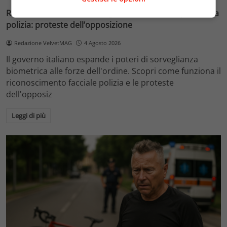
Riconoscimento facciale, il governo accelera i poteri alla
polizia: proteste dell’opposizione
Redazione VelvetMAG
4 Agosto 2026
Il governo italiano espande i poteri di sorveglianza
biometrica alle forze dell'ordine. Scopri come funziona il
riconoscimento facciale polizia e le proteste
dell'opposiz
Leggi di più