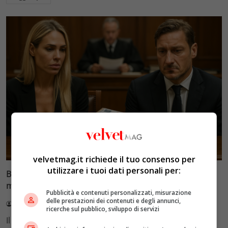
Glamour & Gossip
velvetmag.it richiede il tuo consenso per
utilizzare i tuoi dati personali per:
Blasi vs Totti: il giudice riduce l’assegno di
mantenimento a 10.900 euro
Pubblicità e contenuti personalizzati, misurazione
delle prestazioni dei contenuti e degli annunci,
Redazione VelvetMAG
4 Agosto 2026
ricerche sul pubblico, sviluppo di servizi
Il Tribunale di Roma ha fissato l'assegno di