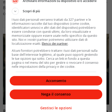
Archiviare informazioni su dispositivo e/o accedervi
mantenimento figli a 10.900 euro mensili nel caso Totti-
Blasi, respingendo la richiesta di 20mila euro della
Scopri di più
conduttrice.
I tuoi dati personali verranno trattati da 327 partner e le
informazioni raccolte dal tuo dispositivo (come cookie,
Leggi di più
identificatori univoci e altri dati del dispositivo) potrebbero
essere condivise con questi ultimi, da loro visualizzate e
memorizzate oppure essere usate nello specifico da questo
sito. Noi e i nostri partner potremmo utilizzare dati di
localizzazione esatti.
Elenco dei partner
.
Alcuni fornitori potrebbero trattare i tuoi dati personali sulla
base dell'interesse legittimo, al quale puoi opporti gestendo
le tue opzioni qui sotto. Cerca un link in fondo a questa
pagina o nel menu del sito per gestire o revocare il consenso
nelle impostazioni della privacy e dei cookie.
Acconsento
Nega il consenso
Politica
Gestisci le opzioni
Riconoscimento facciale, il governo accelera i poteri alla