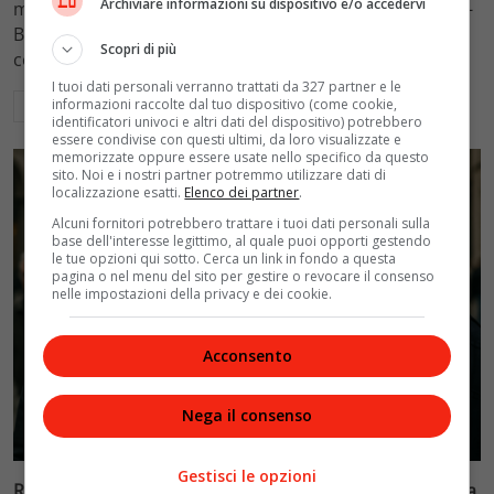
Archiviare informazioni su dispositivo e/o accedervi
mantenimento figli a 10.900 euro mensili nel caso Totti-
Blasi, respingendo la richiesta di 20mila euro della
Scopri di più
conduttrice.
I tuoi dati personali verranno trattati da 327 partner e le
informazioni raccolte dal tuo dispositivo (come cookie,
Leggi di più
identificatori univoci e altri dati del dispositivo) potrebbero
essere condivise con questi ultimi, da loro visualizzate e
memorizzate oppure essere usate nello specifico da questo
sito. Noi e i nostri partner potremmo utilizzare dati di
localizzazione esatti.
Elenco dei partner
.
Alcuni fornitori potrebbero trattare i tuoi dati personali sulla
base dell'interesse legittimo, al quale puoi opporti gestendo
le tue opzioni qui sotto. Cerca un link in fondo a questa
pagina o nel menu del sito per gestire o revocare il consenso
nelle impostazioni della privacy e dei cookie.
Acconsento
Nega il consenso
Politica
Gestisci le opzioni
Riconoscimento facciale, il governo accelera i poteri alla