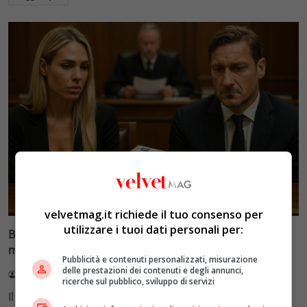
Glamour & Gossip
velvetmag.it richiede il tuo consenso per
utilizzare i tuoi dati personali per:
Blasi vs Totti: il giudice riduce l’assegno di
mantenimento a 10.900 euro
Pubblicità e contenuti personalizzati, misurazione
delle prestazioni dei contenuti e degli annunci,
Redazione VelvetMAG
4 Agosto 2026
ricerche sul pubblico, sviluppo di servizi
Il Tribunale di Roma ha fissato l'assegno di