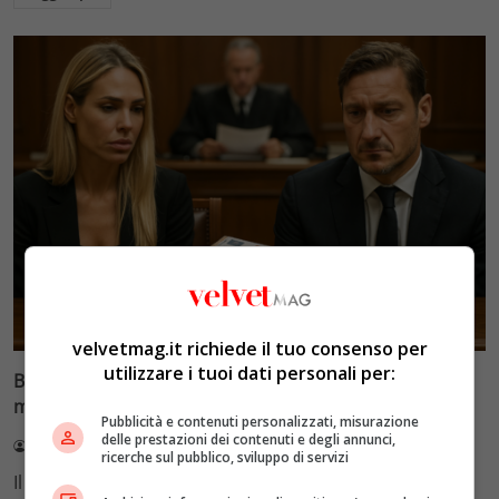
Glamour & Gossip
velvetmag.it richiede il tuo consenso per
utilizzare i tuoi dati personali per:
Blasi vs Totti: il giudice riduce l’assegno di
mantenimento a 10.900 euro
Pubblicità e contenuti personalizzati, misurazione
delle prestazioni dei contenuti e degli annunci,
Redazione VelvetMAG
4 Agosto 2026
ricerche sul pubblico, sviluppo di servizi
Il Tribunale di Roma ha fissato l'assegno di