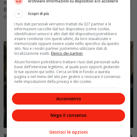
Archiviare informazioni su dispositivo e/o accedervi
mantenimento figli a 10.900 euro mensili nel caso Totti-
Blasi, respingendo la richiesta di 20mila euro della
Scopri di più
conduttrice.
I tuoi dati personali verranno trattati da 327 partner e le
informazioni raccolte dal tuo dispositivo (come cookie,
Leggi di più
identificatori univoci e altri dati del dispositivo) potrebbero
essere condivise con questi ultimi, da loro visualizzate e
memorizzate oppure essere usate nello specifico da questo
sito. Noi e i nostri partner potremmo utilizzare dati di
localizzazione esatti.
Elenco dei partner
.
Alcuni fornitori potrebbero trattare i tuoi dati personali sulla
base dell'interesse legittimo, al quale puoi opporti gestendo
le tue opzioni qui sotto. Cerca un link in fondo a questa
pagina o nel menu del sito per gestire o revocare il consenso
nelle impostazioni della privacy e dei cookie.
Acconsento
Nega il consenso
Politica
Gestisci le opzioni
Riconoscimento facciale, il governo accelera i poteri alla