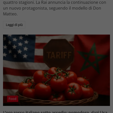
quattro stagioni. La Rai annuncia la continuazione con
un nuovo protagonista, seguendo il modello di Don
Matteo.
Leggi di più
Food
L’oro rosso italiano sotto assedio: pomodoro, dazi Usa