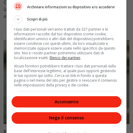
Come funzionano i controlli del fisco sui conti correnti:
Archiviare informazioni su dispositivo e/o accedervi
la doppia soglia del 20% e 71mila euro che attiva gli
accertamenti e la ricostruzione del reddito.
Scopri di più
Leggi di più
I tuoi dati personali verranno trattati da 327 partner e le
informazioni raccolte dal tuo dispositivo (come cookie,
identificatori univoci e altri dati del dispositivo) potrebbero
essere condivise con questi ultimi, da loro visualizzate e
memorizzate oppure essere usate nello specifico da questo
sito. Noi e i nostri partner potremmo utilizzare dati di
localizzazione esatti.
Elenco dei partner
.
Alcuni fornitori potrebbero trattare i tuoi dati personali sulla
base dell'interesse legittimo, al quale puoi opporti gestendo
le tue opzioni qui sotto. Cerca un link in fondo a questa
pagina o nel menu del sito per gestire o revocare il consenso
nelle impostazioni della privacy e dei cookie.
Acconsento
Cinema
Nega il consenso
Ellen Burstyn riceve il Leone d’Oro alla carriera alla