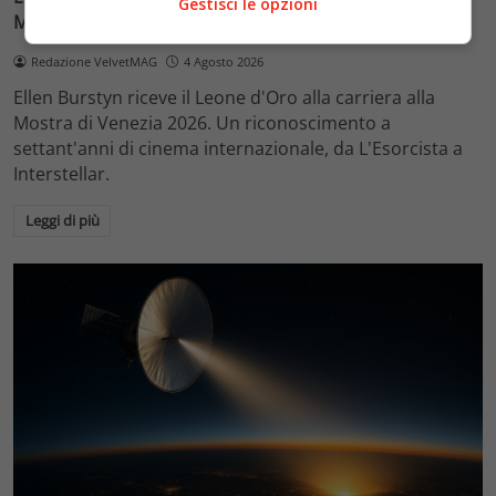
Gestisci le opzioni
Mostra di Venezia 2026
Redazione VelvetMAG
4 Agosto 2026
Ellen Burstyn riceve il Leone d'Oro alla carriera alla
Mostra di Venezia 2026. Un riconoscimento a
settant'anni di cinema internazionale, da L'Esorcista a
Interstellar.
Leggi di più