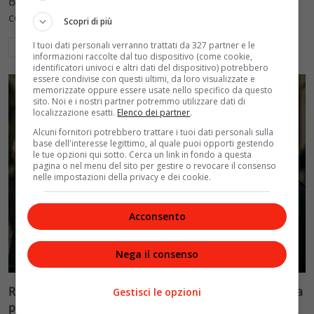
Blasi, respingendo la richiesta di 20mila euro della
conduttrice.
Scopri di più
I tuoi dati personali verranno trattati da 327 partner e le
Leggi di più
informazioni raccolte dal tuo dispositivo (come cookie,
identificatori univoci e altri dati del dispositivo) potrebbero
essere condivise con questi ultimi, da loro visualizzate e
memorizzate oppure essere usate nello specifico da questo
sito. Noi e i nostri partner potremmo utilizzare dati di
localizzazione esatti.
Elenco dei partner
.
Alcuni fornitori potrebbero trattare i tuoi dati personali sulla
base dell'interesse legittimo, al quale puoi opporti gestendo
le tue opzioni qui sotto. Cerca un link in fondo a questa
pagina o nel menu del sito per gestire o revocare il consenso
nelle impostazioni della privacy e dei cookie.
Acconsento
Politica
Nega il consenso
Riconoscimento facciale, il governo accelera i poteri alla
Gestisci le opzioni
polizia: proteste dell’opposizione