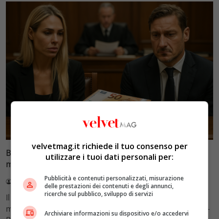
Glamour & Gossip
velvetmag.it richiede il tuo consenso per
Blasi vs Totti: il giudice riduce l’assegno di
utilizzare i tuoi dati personali per:
mantenimento a 10.900 euro
Pubblicità e contenuti personalizzati, misurazione
Redazione VelvetMAG
4 Agosto 2026
delle prestazioni dei contenuti e degli annunci,
ricerche sul pubblico, sviluppo di servizi
Il Tribunale di Roma ha fissato l'assegno di
mantenimento figli a 10.900 euro mensili nel caso Totti-
Archiviare informazioni su dispositivo e/o accedervi