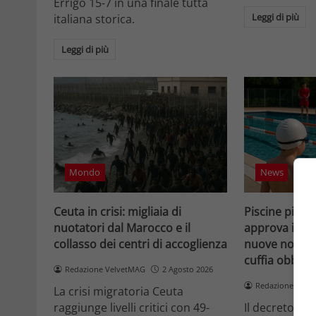
Errigo 15-7 in una finale tutta
Leggi di più
italiana storica.
Leggi di più
Mondo
News
Ceuta in crisi: migliaia di
Piscine più si
nuotatori dal Marocco e il
approva il de
collasso dei centri di accoglienza
nuove norme 
cuffia obbliga
Redazione VelvetMAG
2 Agosto 2026
Redazione Velv
La crisi migratoria Ceuta
raggiunge livelli critici con 49-
Il decreto Sp