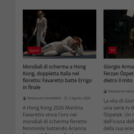
Sport
TV
Mondiali di scherma a Hong
Giorgio Arman
Kong, doppietta Italia nel
Ferzan Özpet
fioretto: Favaretto batte Errigo
dietro il mito
in finale
Redazione Velv
Redazione VelvetMAG
2 Agosto 2026
La vita di Gi
A Hong Kong 2026 Martina
una serie tv 
Favaretto vince l'oro nei
Özpetek. Un r
mondiali di scherma fioretto
dell'icona del
femminile battendo Arianna
della sua ered