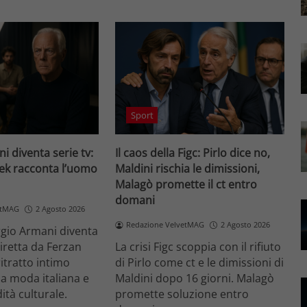
Sport
i diventa serie tv:
Il caos della Figc: Pirlo dice no,
ek racconta l’uomo
Maldini rischia le dimissioni,
Malagò promette il ct entro
domani
etMAG
2 Agosto 2026
Redazione VelvetMAG
2 Agosto 2026
orgio Armani diventa
diretta da Ferzan
La crisi Figc scoppia con il rifiuto
itratto intimo
di Pirlo come ct e le dimissioni di
la moda italiana e
Maldini dopo 16 giorni. Malagò
ità culturale.
promette soluzione entro