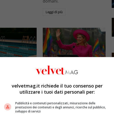
domani.
Leggi di più
Royal Life
cure: il Senato
Massima inaugura il WorldPride
creto Sport con
2026: prima Regina della storia a
velvetmag.it richiede il tuo consenso per
su bocchettoni e
farlo
utilizzare i tuoi dati personali per:
toria
Redazione VelvetMAG
31 Luglio 2026
etMAG
1 Agosto 2026
Pubblicità e contenuti personalizzati, misurazione delle
La Regina Massima dei Paesi
prestazioni dei contenuti e degli annunci, ricerche sul pubblico,
ort approvato dal
Bassi inaugura il WorldPride
sviluppo di servizi