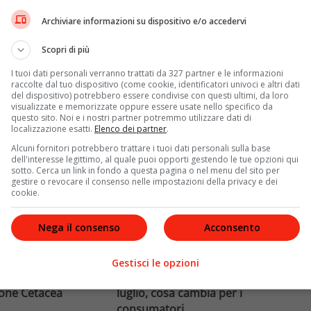
duce regole
2026 ad Amsterdam il 26 luglio,
Archiviare informazioni su dispositivo e/o accedervi
 la sicurezza
diventando la prima sovrana
a obbligatoria
regnante nella storia a
Scopri di più
cchettoni a norma
presiedere l'evento globale L
pianti non conf
I tuoi dati personali verranno trattati da 327 partner e le informazioni
raccolte dal tuo dispositivo (come cookie, identificatori univoci e altri dati
Leggi di più
del dispositivo) potrebbero essere condivise con questi ultimi, da loro
visualizzate e memorizzate oppure essere usate nello specifico da
questo sito. Noi e i nostri partner potremmo utilizzare dati di
localizzazione esatti.
Elenco dei partner
.
Alcuni fornitori potrebbero trattare i tuoi dati personali sulla base
dell'interesse legittimo, al quale puoi opporti gestendo le tue opzioni qui
sotto. Cerca un link in fondo a questa pagina o nel menu del sito per
gestire o revocare il consenso nelle impostazioni della privacy e dei
cookie.
Tecnologia
Nega il consenso
Acconsento
aruga torna libera
Diritto alla riparazione Ue: l’Italia
Gestisci le opzioni
 dopo il salvataggio
non rispetta la scadenza del 31
ione Cetacea
luglio, cosa cambia per i
consumatori