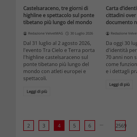
Castelsaraceno, tre giorni di
Carta d’identi
highline e spettacolo sul ponte
cittadini over 
tibetano più lungo del mondo
documento n
Redazione VelvetMAG
30 Luglio 2026
Redazione Velv
Dal 31 luglio al 2 agosto 2026,
Da oggi 30 lug
l'evento Tra Cielo e Terra porta
d'identità pe
l'highline castelsaraceno sul
70 anni non s
ponte tibetano più lungo del
come funzion
mondo con atleti europei e
e i dettagli pr
spettacoli.
Leggi di più
Leggi di più
...
2
3
4
5
6
2569