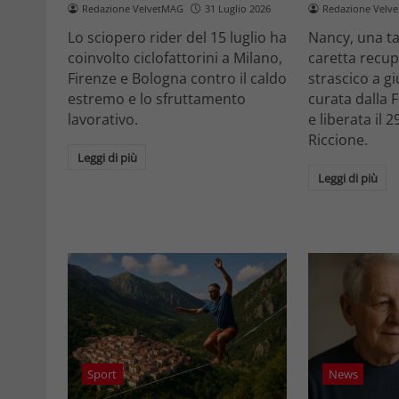
Redazione VelvetMAG
31 Luglio 2026
Redazione Velv
Lo sciopero rider del 15 luglio ha
Nancy, una t
coinvolto ciclofattorini a Milano,
caretta recupe
Firenze e Bologna contro il caldo
strascico a gi
estremo e lo sfruttamento
curata dalla
lavorativo.
e liberata il 2
Riccione.
Leggi di più
Leggi di più
Sport
News