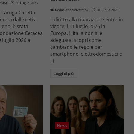
etMAG
30 Luglio 2026
Redazione VelvetMAG
30 Luglio 2026
artaruga Caretta
rata dalle reti a
Il diritto alla riparazione entra in
ugno, è stata
vigore il 31 luglio 2026 in
 Fondazione Cetacea
Europa. L'Italia non si è
9 luglio 2026 a
adeguata: scopri come
cambiano le regole per
smartphone, elettrodomestici e
i t
Leggi di più
News